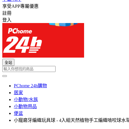
享受APP專屬優惠
註冊
登入
全站
PChome 24h購物
居家
小動物/水族
小動物用品
便盆
小寵磨牙編織玩具球 - 4入組天然植物手工編織啃咬球