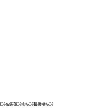
水草球布袋蓮球柳枝球蘋果樹枝球