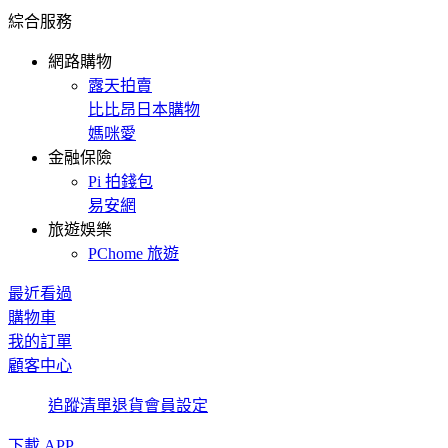
綜合服務
網路購物
露天拍賣
比比昂日本購物
媽咪愛
金融保險
Pi 拍錢包
易安網
旅遊娛樂
PChome 旅遊
最近看過
購物車
我的訂單
顧客中心
追蹤清單
退貨
會員設定
下載 APP