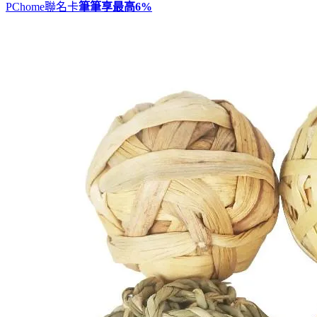
PChome聯名卡
筆筆享最高
6%