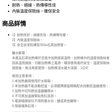
耐熱、絕緣、熱傳導性佳
內裝溫度保險絲，確保安全
商品詳情
1】耐熱性好、絕緣性佳、熱傳導性優。
2】內裝溫度保險絲。
3】安全訴求防爆型350w石英加熱管。
離水斷電：
本產品石英加熱棒於空氣中加熱達高溫時，加熱棒內的溫度保險絲會
因高溫而燒毀，切斷加熱棒之電源，確保使用者的安全，溫度保險絲
燒毀後，無法再度使用。加熱棒浸水最大深度：1公尺
使用注意事項：
1.本加熱器限使用於水族箱。
2.本加熱器不能自動控溫，必須選擇適當規格配合自動控溫器使用。
3.加熱中切勿將加溫器離開水。
4.不可將加溫器緊貼魚缸底部。
5.電源插頭部份不得附著水份、鹽或其他雜物。
6.限玻璃魚缸用。