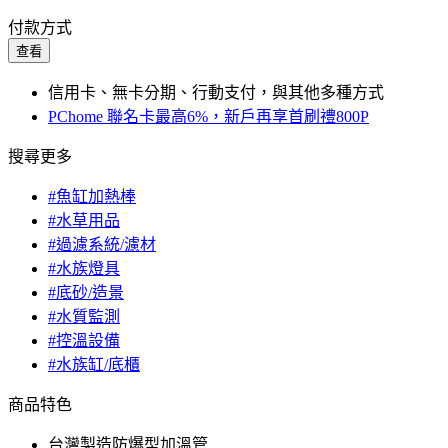
付款方式
查看
信用卡、無卡分期、行動支付，與其他多種方式
PChome 聯名卡最高6%，新戶再享首刷禮800P
搜尋更多
#魚缸加熱棒
#水草用品
#過濾系統/濾材
#水族燈具
#底砂/造景
#水質監測
#控溫設備
#水族缸/底櫃
商品特色
台灣製造防爆型加溫管