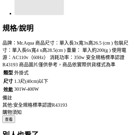
規格/說明
品牌：Mr.Aqua 商品尺寸：單入長3x寬3x高26.5 (cm ) 包裝尺
寸：單入長6x寬4 x高28.5(cm ) 重量： 單入約200(g ) 使用電
源：AC110v（60Hz） 消耗功率：350w 安全規格標準認證
R43193 商品圖片僅供參考，商品依實際供貨樣式為準
類型
外掛式
尺寸
1.3尺(40cm)以下
301W-400W
效能
備註
其他:安全規格標準認證R43193
購物須知
查看
別人也看了