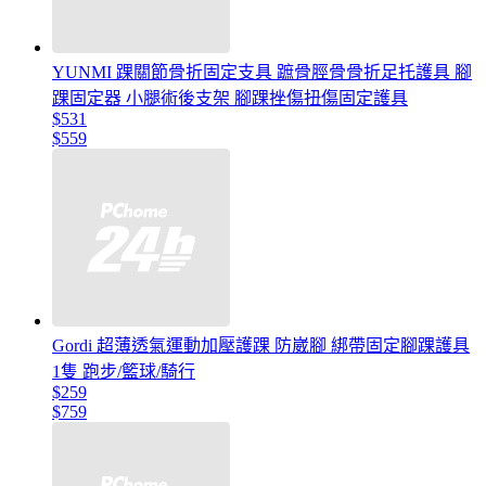
YUNMI 踝關節骨折固定支具 蹠骨脛骨骨折足托護具 腳
踝固定器 小腿術後支架 腳踝挫傷扭傷固定護具
$531
$559
Gordi 超薄透氣運動加壓護踝 防崴腳 綁帶固定腳踝護具
1隻 跑步/籃球/騎行
$259
$759