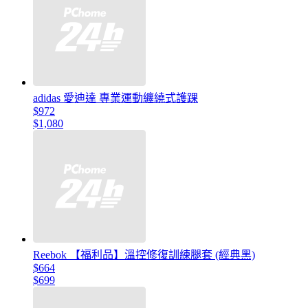
adidas 愛迪達 專業運動纏繞式護踝
$972
$1,080
Reebok 【福利品】溫控修復訓練腿套 (經典黑)
$664
$699