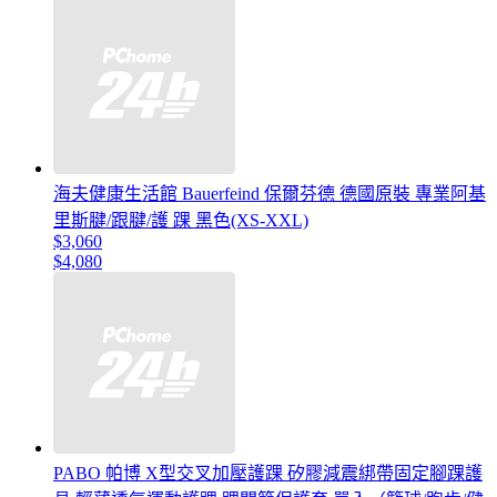
海夫健康生活館 Bauerfeind 保爾芬德 德國原裝 專業阿基
里斯腱/跟腱/護 踝 黑色(XS-XXL)
$3,060
$4,080
PABO 帕博 X型交叉加壓護踝 矽膠減震綁帶固定腳踝護