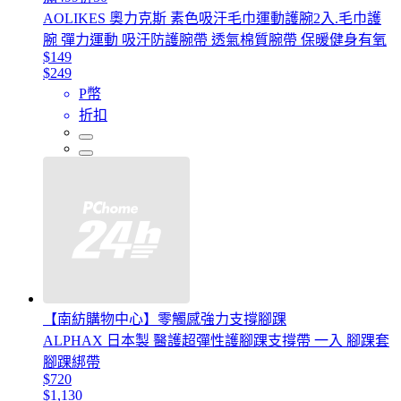
AOLIKES 奧力克斯 素色吸汗毛巾運動護腕2入.毛巾護
腕 彈力運動 吸汗防護腕帶 透氣棉質腕帶 保暖健身有氧
$149
$249
P幣
折扣
【南紡購物中心】零觸感強力支撐腳踝
ALPHAX 日本製 醫護超彈性護腳踝支撐帶 一入 腳踝套
腳踝綁帶
$720
$1,130