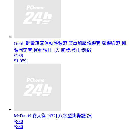
Gordi 輕量無感運動護踝帶 雙重加壓護踝套 腳踝綁帶 腳
踝固定套 運動護具 1入 跑步/登山/跳繩
$268
$1,059
McDavid 麥大衛 [432] 八字型綁帶護 踝
$880
$880