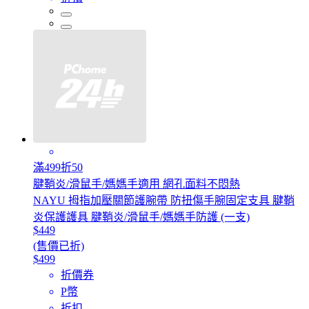
滿499折50
腱鞘炎/滑鼠手/媽媽手適用 網孔面料不悶熱
NAYU 拇指加壓關節護腕帶 防扭傷手腕固定支具 腱鞘
炎保護護具 腱鞘炎/滑鼠手/媽媽手防護 (一支)
$449
(售價已折)
$499
折價券
P幣
折扣