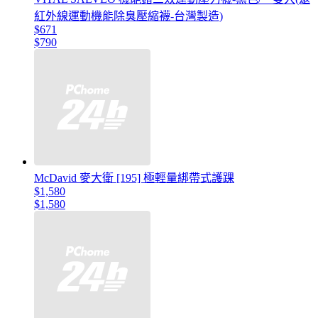
紅外線運動機能除臭壓縮襪-台灣製造)
$671
$790
McDavid 麥大衛 [195] 極輕量綁帶式護踝
$1,580
$1,580