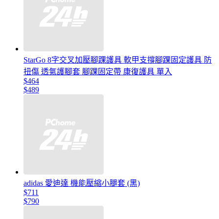
StarGo 8字交叉加壓腳踝護具 軟甲支撐腳踝固定護具 防
扭傷 透氣護腳套 腳踝固定帶 康復護具 單入
$464
$489
adidas 愛迪達 機能壓縮小腿套 (黑)
$711
$790