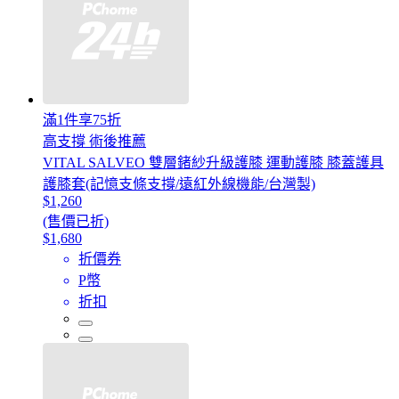
滿1件享75折
高支撐 術後推薦
VITAL SALVEO 雙層鍺紗升級護膝 運動護膝 膝蓋護具
護膝套(記憶支條支撐/遠紅外線機能/台灣製)
$1,260
(售價已折)
$1,680
折價券
P幣
折扣