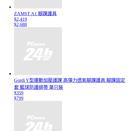
ZAMST A1 腳踝護具
$2,419
$2,688
Gordi Y型運動加壓護踝 高彈力透氣腳踝護具 腳踝固定
套 籃球防護綁帶 單只裝
$359
$799