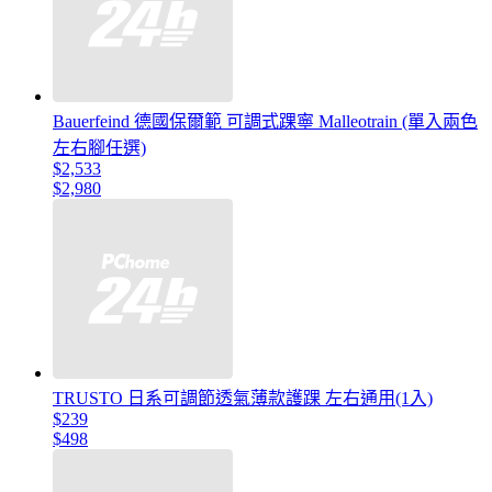
Bauerfeind 德國保爾範 可調式踝寧 Malleotrain (單入兩色
左右腳任選)
$2,533
$2,980
TRUSTO 日系可調節透氣薄款護踝 左右通用(1入)
$239
$498