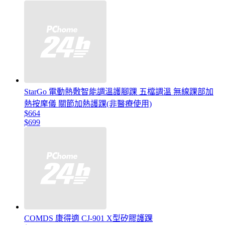
StarGo 電動熱敷智能調溫護腳踝 五檔調溫 無線踝部加
熱按摩儀 關節加熱護踝(非醫療使用)
$664
$699
COMDS 康得適 CJ-901 X型矽膠護踝