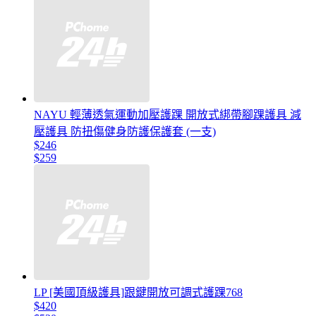
NAYU 輕薄透氣運動加壓護踝 開放式綁帶腳踝護具 減
壓護具 防扭傷健身防護保護套 (一支)
$246
$259
LP [美國頂級護具]跟鍵開放可調式護踝768
$420