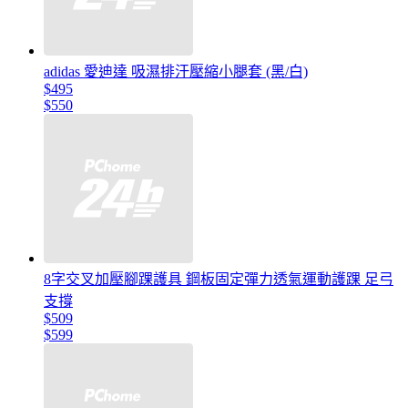
adidas 愛迪達 吸濕排汗壓縮小腿套 (黑/白)
$495
$550
8字交叉加壓腳踝護具 鋼板固定彈力透氣運動護踝 足弓
支撐
$509
$599