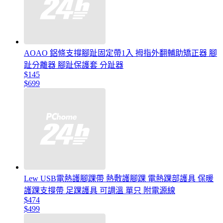
AOAO 鋁條支撐腳趾固定帶1入 拇指外翻輔助矯正器 腳
趾分離器 腳趾保護套 分趾器
$145
$699
Lew USB電熱護腳踝帶 熱敷護腳踝 電熱踝部護具 保暖
護踝支撐帶 足踝護具 可調溫 單只 附電源線
$474
$499