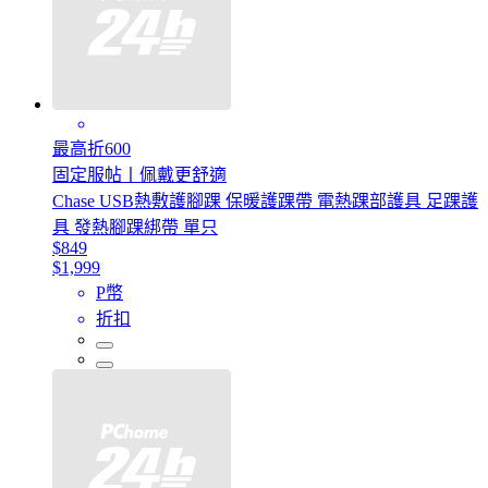
最高折600
固定服帖丨佩戴更舒適
Chase USB熱敷護腳踝 保暖護踝帶 電熱踝部護具 足踝護
具 發熱腳踝綁帶 單只
$849
$1,999
P幣
折扣