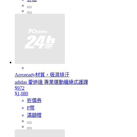
Aeroready材質，吸濕排汗
adidas 愛迪達 專業運動纏繞式護踝
$972
$1,080
折價券
P幣
滿額贈