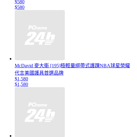
$580
$580
McDavid 麥大衛 [195]極輕量綁帶式護踝NBA球星榮耀
代言美國護具首選品牌
$1,580
$1,580