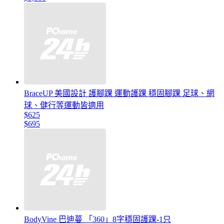
BraceUP 美國設計 護腳踝 運動護踝 穩固腳踝 足球、網
球、健行等運動皆適用
$625
$695
BodyVine 巴迪蔓 「360」8字穩固護踝-1只