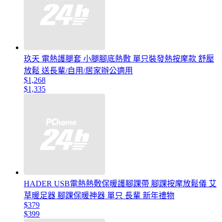
玖天 電熱護腿套 小腿腳底熱敷 單只裝發熱按摩款 舒壓
放鬆 送長輩/自用/居家辦公適用
$1,268
$1,335
HADER USB電熱熱敷保暖護腳踝帶 腳踝按摩放鬆儀 艾
草暖足器 腳踝保暖神器 單只 長輩 新年禮物
$379
$399