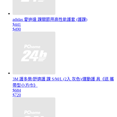
adidas 愛迪達 踝關節用高性能護套 (護踝)
$441
$490
3M 護多樂/舒適護 踝 S/M/L (2入 灰色)/運動護 具《送 攜
帶型小方巾》
$684
$720