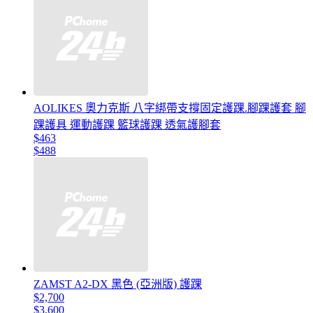
AOLIKES 奧力克斯 八字綁帶支撐固定護踝.腳踝護套 腳
踝護具 運動護踝 籃球護踝 透氣護腳套
$463
$488
ZAMST A2-DX 黑色 (亞洲版) 護踝
$2,700
$3,600