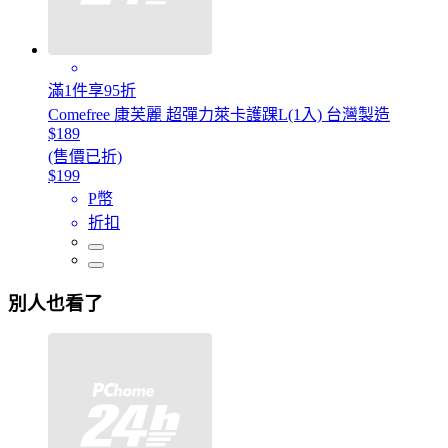
滿1件享95折
Comefree 康芙麗 超彈力萊卡護踝L(1入) 台灣製造
$189
(售價已折)
$199
P幣
折扣
別人也看了