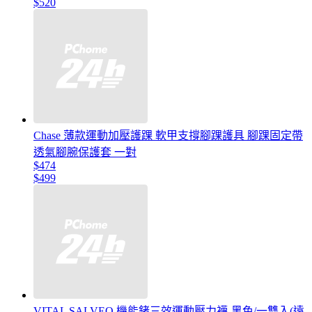
$520
Chase 薄款運動加壓護踝 軟甲支撐腳踝護具 腳踝固定帶
透氣腳腕保護套 一對
$474
$499
VITAL SALVEO 機能鍺三效運動壓力襪-黑色/一雙入(遠