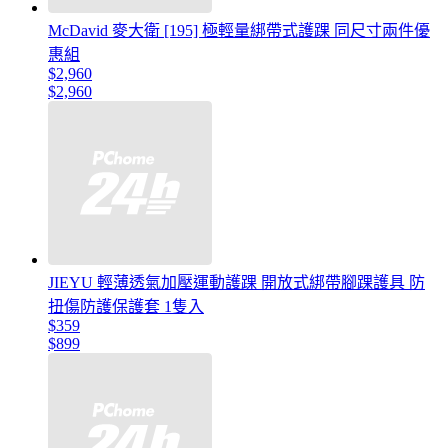
McDavid 麥大衛 [195] 極輕量綁帶式護踝 同尺寸兩件優
惠組
$2,960
$2,960
JIEYU 輕薄透氣加壓運動護踝 開放式綁帶腳踝護具 防
扭傷防護保護套 1隻入
$359
$899