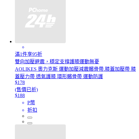
滿1件享95折
雙向加壓避震，穩定支撐護膝運動無憂
AOLIKES 奧力克斯 運動加壓減震髕骨帶.膝蓋加壓帶 膝
蓋壓力帶 透氣護膝 環形髕骨帶 運動防護
$178
(售價已折)
$188
P幣
折扣