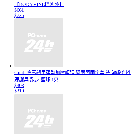
【BODYVINE巴迪蔓】
$661
$735
Gordi 蜂窩韌甲運動加壓護踝 腳關節固定套 雙向綁帶 腳
踝護具 跑步 籃球 1只
$303
$319