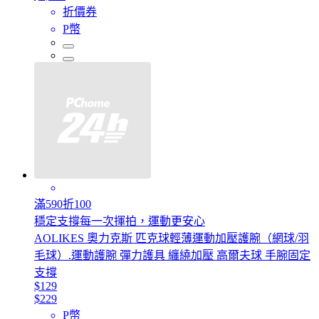
折價券
P幣
滿590折100
穩定支撐每一次揮拍，運動更安心
AOLIKES 奧力克斯 匹克球輕薄運動加壓護腕（網球/羽
毛球）.運動護腕 彈力護具 纏繞加壓 高爾夫球 手腕固定
支撐
$129
$229
P幣