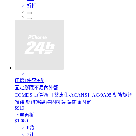
折扣
任選1件享9折
固定腳踝不易內外翻
COMDS 康得適 【艾肯仕-ACANS】AC-9A05 動態旋鈕
護踝 旋鈕護踝 穩固腳踝 踝關節固定
$919
下單再折
$1,080
P幣
折扣