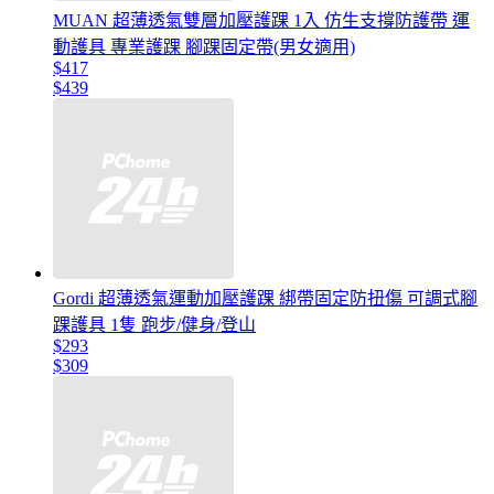
MUAN 超薄透氣雙層加壓護踝 1入 仿生支撐防護帶 運
動護具 專業護踝 腳踝固定帶(男女適用)
$417
$439
Gordi 超薄透氣運動加壓護踝 綁帶固定防扭傷 可調式腳
踝護具 1隻 跑步/健身/登山
$293
$309