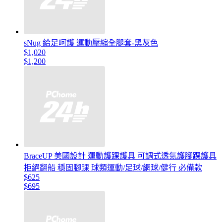
sNug 給足呵護 運動壓縮全腿套-黑灰色
$1,020
$1,200
BraceUP 美國設計 運動護踝護具 可調式透氣護腳踝護具
拒絕翻船 穩固腳踝 球類運動/足球/網球/健行 必備款
$625
$695