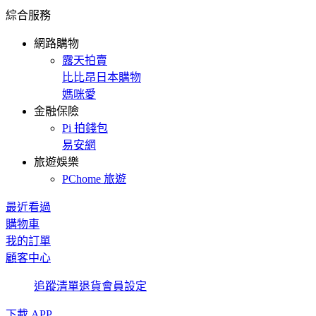
綜合服務
網路購物
露天拍賣
比比昂日本購物
媽咪愛
金融保險
Pi 拍錢包
易安網
旅遊娛樂
PChome 旅遊
最近看過
購物車
我的訂單
顧客中心
追蹤清單
退貨
會員設定
下載 APP