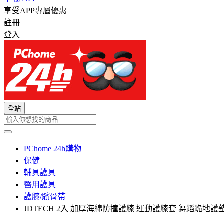
享受APP專屬優惠
註冊
登入
全站
PChome 24h購物
保健
輔具護具
醫用護具
護膝/髕骨帶
JDTECH 2入 加厚海綿防撞護膝 運動護膝套 舞蹈跪地護