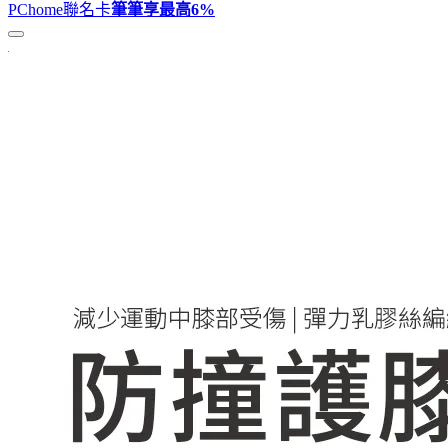
PChome聯名卡
筆筆享最高
6%