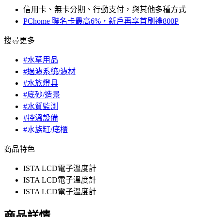
信用卡、無卡分期、行動支付，與其他多種方式
PChome 聯名卡最高6%，新戶再享首刷禮800P
搜尋更多
#水草用品
#過濾系統/濾材
#水族燈具
#底砂/造景
#水質監測
#控溫設備
#水族缸/底櫃
商品特色
ISTA LCD電子溫度計
ISTA LCD電子溫度計
ISTA LCD電子溫度計
商品詳情