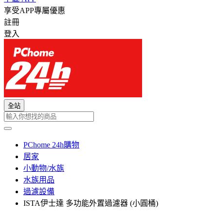
享受APP專屬優惠
註冊
登入
全站
PChome 24h購物
居家
小動物/水族
水族用品
過濾設備
ISTA伊士達 多功能外置過濾器 (小圓桶)