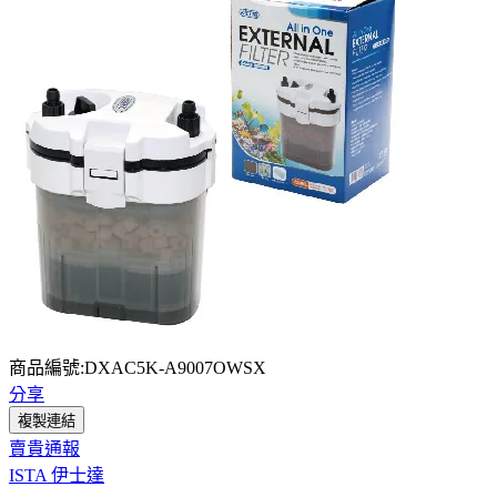
商品編號:DXAC5K-A9007OWSX
分享
複製連結
賣貴通報
ISTA 伊士達