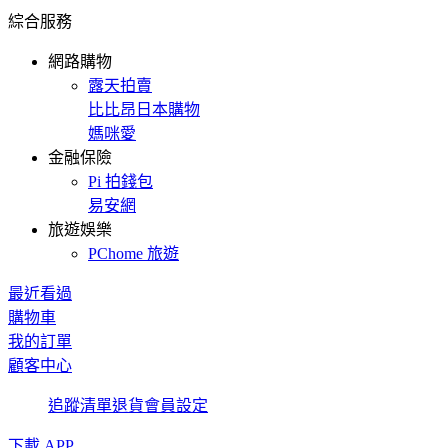
綜合服務
網路購物
露天拍賣
比比昂日本購物
媽咪愛
金融保險
Pi 拍錢包
易安網
旅遊娛樂
PChome 旅遊
最近看過
購物車
我的訂單
顧客中心
追蹤清單
退貨
會員設定
下載 APP