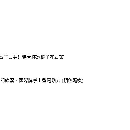
送【電子票券】特大杯冰梔子花青茶
o專用記錄器、國際牌掌上型電鬍刀 (顏色隨機)