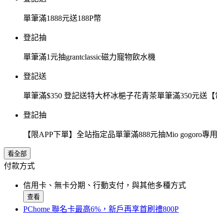
單筆滿1888元送188P幣
登記抽
單筆滿1元抽grantclassic磁力寵物飲水機
登記送
單筆滿$350 登記送特大杯冰梔子花青茶單筆滿350元
登記抽
【限APP下單】全站指定品單筆滿888元抽Mio gogor
看全部
付款方式
信用卡、無卡分期、行動支付，與其他多種方式
查看
PChome 聯名卡最高6%，新戶再享首刷禮800P