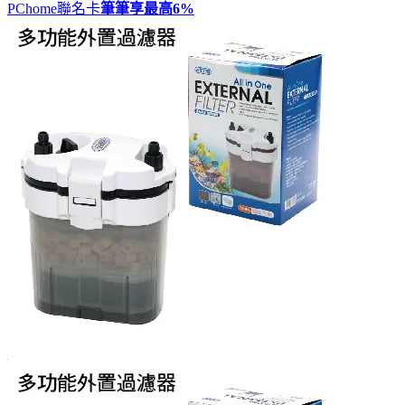
PChome聯名卡
筆筆享最高
6%