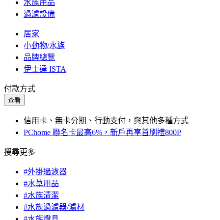
水族用品
過濾設備
居家
小動物/水族
品牌總覽
伊士達 ISTA
付款方式
查看
信用卡、無卡分期、行動支付，與其他多種方式
PChome 聯名卡最高6%，新戶再享首刷禮800P
搜尋更多
#外掛過濾器
#水草用品
#水族清潔
#水族過濾器/濾材
#水族燈具