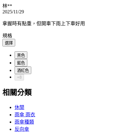
林**
2025/11/29
拿握時有點重，但開車下雨上下車好用
規格
選擇
黑色
藍色
酒紅色
+8
相關分類
休閒
雨傘 雨衣
雨傘種類
反向傘