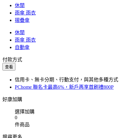
休閒
雨傘 雨衣
摺疊傘
休閒
雨傘 雨衣
自動傘
付款方式
查看
信用卡、無卡分期、行動支付，與其他多種方式
PChome 聯名卡最高6%，新戶再享首刷禮800P
好康加購
選擇加購
0
件商品
搜尋更多