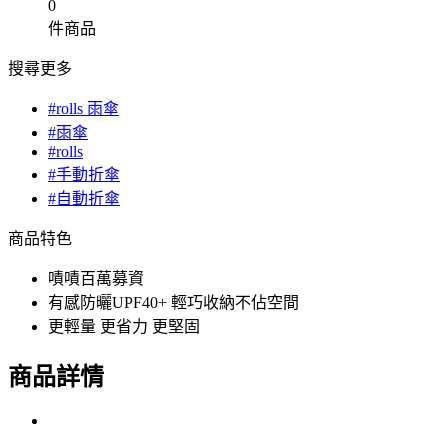
0
件商品
搜尋更多
#rolls 雨傘
#雨傘
#rolls
#手動折傘
#自動折傘
商品特色
嘖嘖百萬募資
有感防曬UPF40+ 輕巧收納不佔空間
更輕量 更省力 更堅固
商品詳情