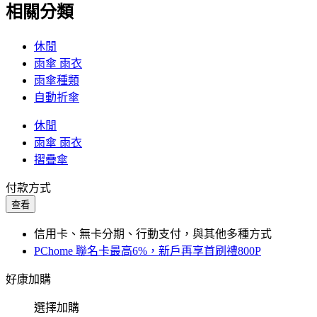
相關分類
休閒
雨傘 雨衣
雨傘種類
自動折傘
休閒
雨傘 雨衣
摺疊傘
付款方式
查看
信用卡、無卡分期、行動支付，與其他多種方式
PChome 聯名卡最高6%，新戶再享首刷禮800P
好康加購
選擇加購