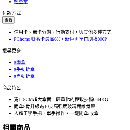
輕量傘
付款方式
查看
信用卡、無卡分期、行動支付，與其他多種方式
PChome 聯名卡最高6%，新戶再享首刷禮800P
搜尋更多
#雨傘
#手動折傘
#自動折傘
商品特色
寬118CM超大傘面，輕量化的極致技術0.44KG
雨傘8骨升級為10支高強度玻璃纖維骨架
人體工學手把，單手操作，一鍵開傘/收傘
相關商品