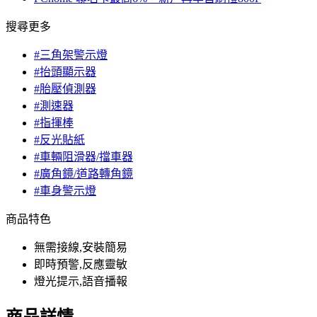
搜尋更多
#三角架警示燈
#抬頭顯示器
#胎壓偵測器
#測速器
#指揮棒
#反光貼紙
#車輛阻滑器/擋車器
#廣角鏡/道路轉角鏡
#車身警示燈
商品特色
無需接線,安裝簡易
即時預警,反應靈敏
燈光提示,語音播報