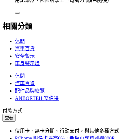
用記錄器、國際牌掌上型電鬍刀 (顏色隨機)
相關分類
休閒
汽車百貨
安全警示
車身警示燈
休閒
汽車百貨
配件品牌總覽
ANBORTEH 安伯特
付款方式
查看
信用卡、無卡分期、行動支付，與其他多種方式
PChome 聯名卡最高6%，新戶再享首刷禮800P