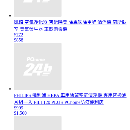
凱琦 空氣凈化器 智能除臭 除異味除甲醛 清淨機 廁所臥
室 臭氧發生器 車載消毒機
$772
$858
PHILIPS 飛利浦 HEPA 車用除菌空氣清淨機 專用替換濾
片組一入 FILT120 PLUS-PChome防疫便利店
$999
$1,500