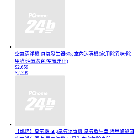
空氣清淨機 臭氧發生器60g 室內消毒機(家用除異味/除
甲醛/活氧殺菌/空氣淨化)
$2,659
$2,799
【凱琦】臭氧機 60g臭氧消毒機 臭氧發生器 除甲醛殺菌