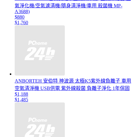
氣淨化機/空氣濾清機/隨身清淨機/車用 殺菌機 MP-
A3688)
$880
$1,760
ANBORTEH 安伯特 神波源 太極K5紫外線負離子 車用
空氣清淨機 USB供電 紫外線殺菌 負離子淨化 1年保固
$1,188
$1,485