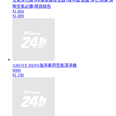
空氣淨化機 60g臭氧機發生器 (除甲醛 殺菌 淨化 除臭 清
晰空氣必備)現貨綠色
$1,804
$1,899
AHOYE HEPA強淨車用空氣清淨機
$909
$1,190