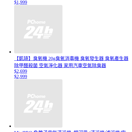
$1,999
【凱琦】臭氧機 20g臭氧消毒機 臭氧發生器 臭氧產生器
除甲醛殺菌 空氣淨化器 家用汽車空氣除臭器
$2,699
$2,999