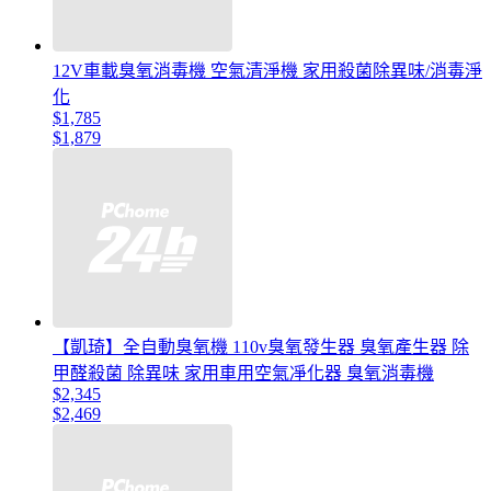
12V車載臭氧消毒機 空氣清淨機 家用殺菌除異味/消毒淨
化
$1,785
$1,879
【凱琦】全自動臭氧機 110v臭氧發生器 臭氧產生器 除
甲醛殺菌 除異味 家用車用空氣凈化器 臭氧消毒機
$2,345
$2,469