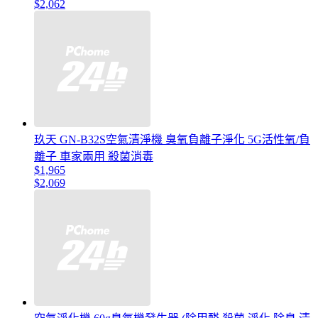
$2,062
玖天 GN-B32S空氣清淨機 臭氧負離子淨化 5G活性氧/負
離子 車家兩用 殺菌消毒
$1,965
$2,069