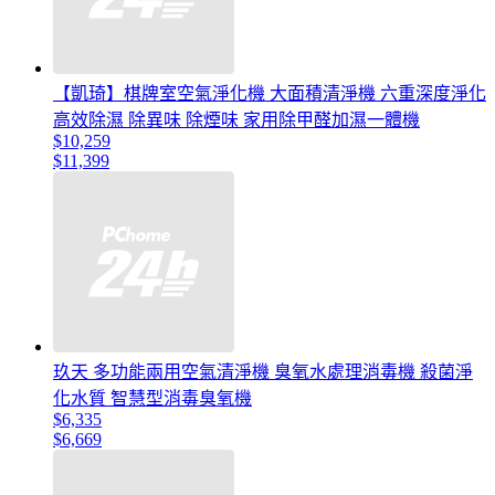
【凱琦】棋牌室空氣淨化機 大面積清淨機 六重深度淨化
高效除濕 除異味 除煙味 家用除甲醛加濕一體機
$10,259
$11,399
玖天 多功能兩用空氣清淨機 臭氧水處理消毒機 殺菌淨
化水質 智慧型消毒臭氧機
$6,335
$6,669