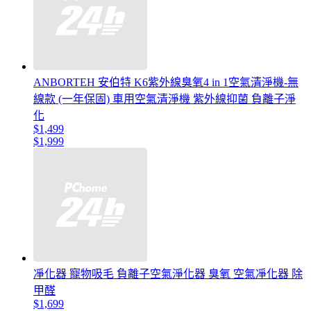
ANBORTEH 安伯特 K6紫外線臭氧4 in 1空氣清淨機-無
線款 (一年保固) 車用空氣清淨機 紫外線抑菌 負離子淨
化
$1,499
$1,999
凈化器 寵物吸毛 負離子空氣淨化器 臭氧 空氣凈化器 除
甲醛
$1,699