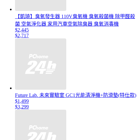
【凱琦】臭氧發生器 110V臭氧機 臭氧殺菌機 除甲醛殺
菌 空氣淨化器 家用汽車空氣除臭器 臭氧消毒機
$2,445
$2,717
Future Lab. 未來實驗室 GC1光能清淨機+防滑墊(特仕款)
$1,499
$3,299