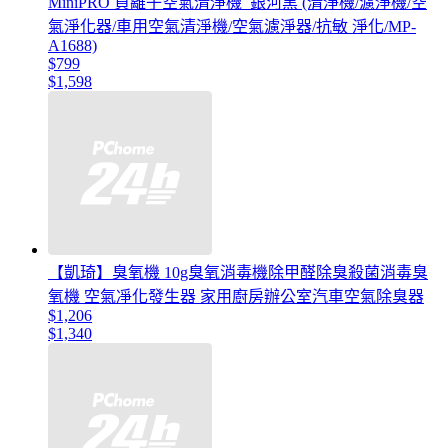
MiniPRO 負離子空氣清淨機_銀河黑 (清淨機/濾淨機/空
氣淨化器/車用空氣清淨機/空氣濾淨器/抗敏 淨化/MP-
A1688)
$799
$1,598
【凱琦】臭氧機 10g臭氧消毒機除甲醛除臭殺菌消毒臭
氧機 空氣凈化發生器 家用廚房辦公室汽車空氣除臭器
$1,206
$1,340