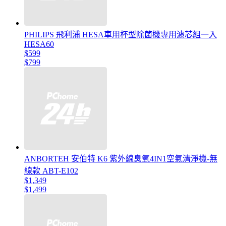
PHILIPS 飛利浦 HESA車用杯型除菌機專用濾芯組一入
HESA60
$599
$799
ANBORTEH 安伯特 K6 紫外線臭氧4IN1空氣清淨機-無
線款 ABT-E102
$1,349
$1,499