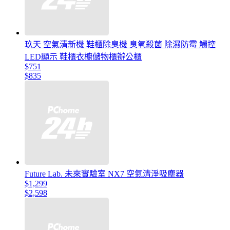
玖天 空氣清新機 鞋櫃除臭機 臭氧殺菌 除濕防霉 觸控
LED顯示 鞋櫃衣櫥儲物櫃辦公櫃
$751
$835
Future Lab. 未來實驗室 NX7 空氣清淨吸塵器
$1,299
$2,598