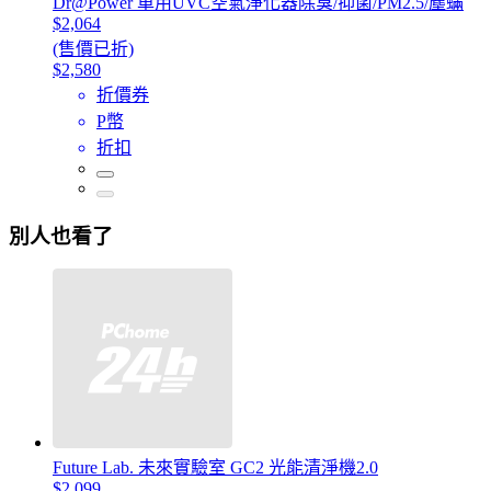
Dr@Power 車用UVC空氣淨化器除臭/抑菌/PM2.5/塵蟎
$2,064
(售價已折)
$2,580
折價券
P幣
折扣
別人也看了
Future Lab. 未來實驗室 GC2 光能清淨機2.0
$2,099