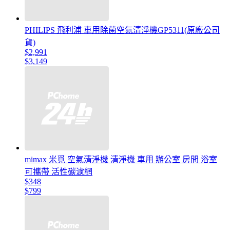
PHILIPS 飛利浦 車用除菌空氣清淨機GP5311(原廠公司
貨)
$2,991
$3,149
mimax 米覓 空氣清淨機 清淨機 車用 辦公室 房間 浴室
可攜帶 活性碳濾網
$348
$799