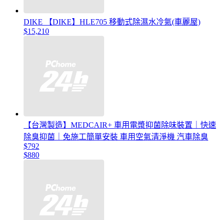
DIKE 【DIKE】HLE705 移動式除濕水冷氣(車麗屋)
$15,210
【台灣製造】MEDCAIR+ 車用電漿抑菌除味裝置｜快速
除臭抑菌｜免施工簡單安裝 車用空氣清淨機 汽車除臭
$792
$880