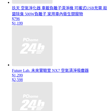
玖天 空氣淨化器 車載負離子清淨機 可攜式USB充電 殺
菌除臭 500W負離子 家用車內衛生間寵物
$796
$1,199
Future Lab. 未來實驗室 NX7 空氣清淨吸塵器
$1,299
$2,598