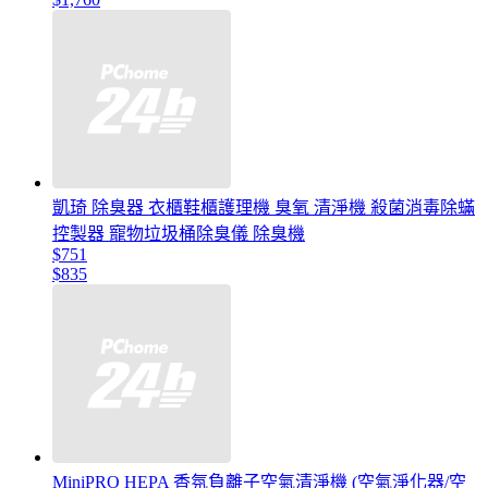
凱琦 除臭器 衣櫃鞋櫃護理機 臭氧 清淨機 殺菌消毒除蟎
控製器 寵物垃圾桶除臭儀 除臭機
$751
$835
MiniPRO HEPA 香氛負離子空氣清淨機 (空氣淨化器/空