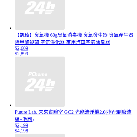
【凱琦】臭氧機 60g臭氧消毒機 臭氧發生器 臭氧產生器
除甲醛殺菌 空氣淨化器 家用汽車空氣除臭器
$2,609
$2,899
Future Lab. 未來實驗室 GC2 光能清淨機2.0(搭配副廠濾
網+毛刷)
$2,199
$4,198