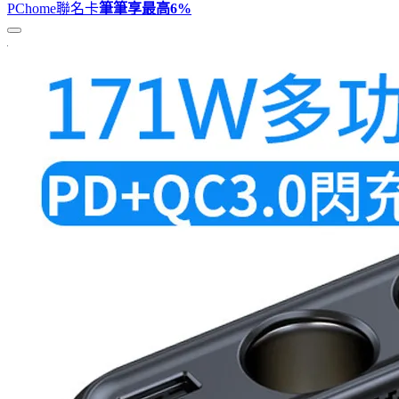
PChome聯名卡
筆筆享最高
6%