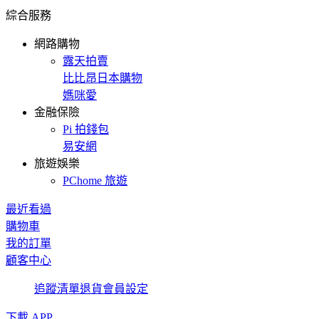
綜合服務
網路購物
露天拍賣
比比昂日本購物
媽咪愛
金融保險
Pi 拍錢包
易安網
旅遊娛樂
PChome 旅遊
最近看過
購物車
我的訂單
顧客中心
追蹤清單
退貨
會員設定
下載 APP