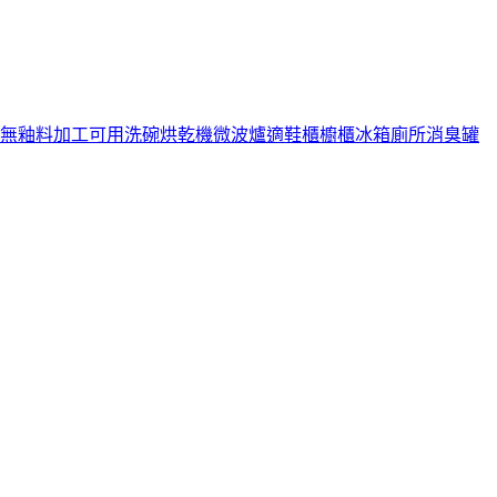
0BK無釉料加工可用洗碗烘乾機微波爐適鞋櫃櫥櫃冰箱廁所消臭罐