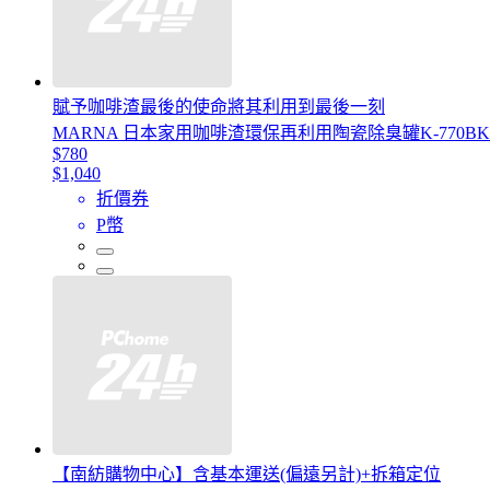
賦予咖啡渣最後的使命將其利用到最後一刻
MARNA 日本家用咖啡渣環保再利用陶瓷除臭罐K-77
$780
$1,040
折價券
P幣
【南紡購物中心】含基本運送(偏遠另計)+拆箱定位