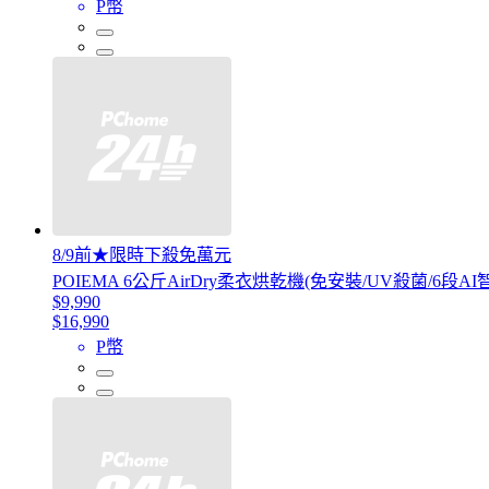
P幣
8/9前★限時下殺免萬元
POIEMA 6公斤AirDry柔衣烘乾機(免安裝/UV殺菌/6段AI
$9,990
$16,990
P幣