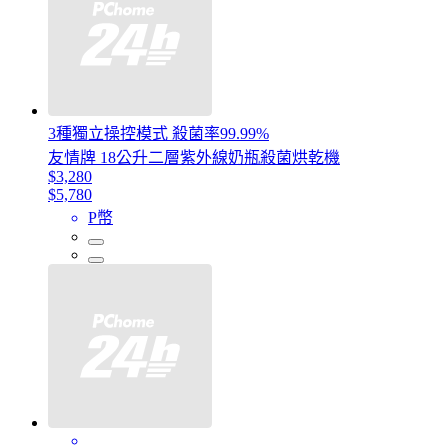
3種獨立操控模式 殺菌率99.99%
友情牌 18公升二層紫外線奶瓶殺菌烘乾機
$3,280
$5,780
P幣