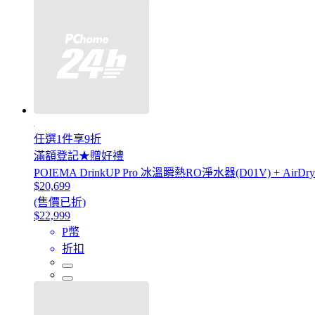
任選1件享9折
滿額登記★贈好禮
POIEMA DrinkUP Pro 冰溫瞬熱RO淨水器(D01V) + Air
$20,699
(售價已折)
$22,999
P幣
折扣