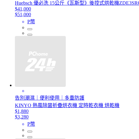
Huebsch 優必洗 15公斤《瓦斯型》後控式烘乾機ZDE3SRGS1
$41,000
$51,000
P幣
告別潮濕｜便利使用｜多重防護
KINYO 熱風除菌折疊烘衣機 定時乾衣機 烘乾機
$1,880
$3,280
P幣