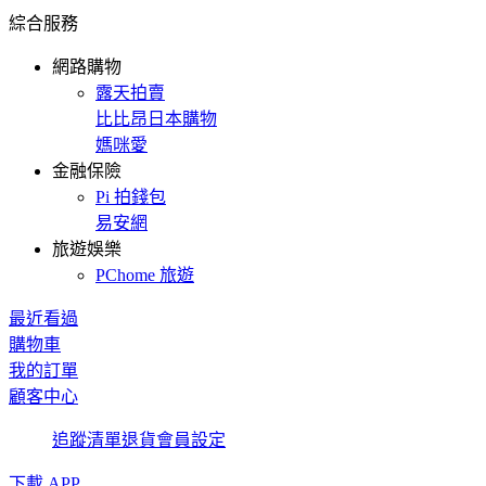
綜合服務
網路購物
露天拍賣
比比昂日本購物
媽咪愛
金融保險
Pi 拍錢包
易安網
旅遊娛樂
PChome 旅遊
最近看過
購物車
我的訂單
顧客中心
追蹤清單
退貨
會員設定
下載 APP