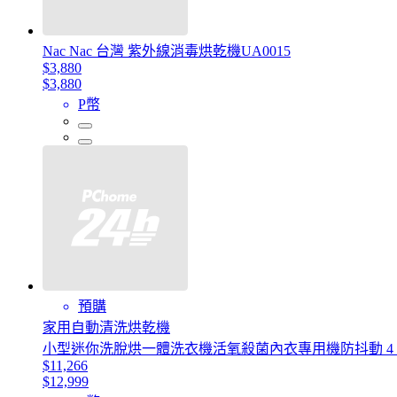
Nac Nac 台灣 紫外線消毒烘乾機UA0015
$3,880
$3,880
P幣
預購
家用自動清洗烘乾機
小型迷你洗脫烘一體洗衣機活氧殺菌內衣專用機防抖動 4
$11,266
$12,999