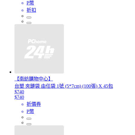
P幣
折扣
【南紡購物中心】
台塑 夾鏈袋 由任袋 1號 (5*7cm) (100張) X 45包
$740
$740
折價券
P幣