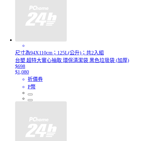
尺寸為94X110cm；125L(公升)；共2入組
台塑 超特大實心抽取 環保清潔袋 黑色垃圾袋 (加厚)
$698
$1,080
折價券
P幣