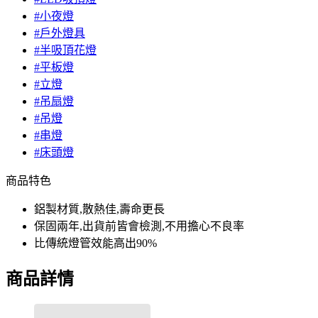
#小夜燈
#戶外燈具
#半吸頂花燈
#平板燈
#立燈
#吊扇燈
#吊燈
#串燈
#床頭燈
商品特色
鋁製材質,散熱佳,壽命更長
保固兩年,出貨前皆會檢測,不用擔心不良率
比傳統燈管效能高出90%
商品詳情