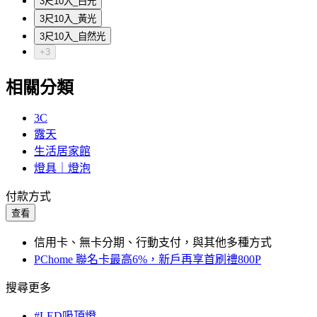
3尺10入_白光
3尺10入_黃光
3尺10入_自然光
+3
相關分類
3C
露天
生活居家館
燈具｜燈泡
付款方式
查看
信用卡、無卡分期、行動支付，與其他多種方式
PChome 聯名卡最高6%，新戶再享首刷禮800P
搜尋更多
#LED吸頂燈