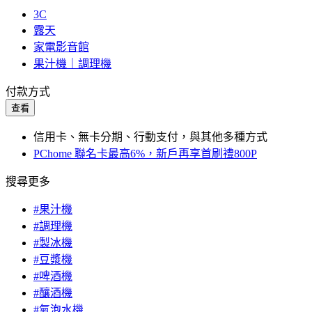
3C
露天
家電影音館
果汁機｜調理機
付款方式
查看
信用卡、無卡分期、行動支付，與其他多種方式
PChome 聯名卡最高6%，新戶再享首刷禮800P
搜尋更多
#果汁機
#調理機
#製冰機
#豆漿機
#啤酒機
#釀酒機
#氣泡水機