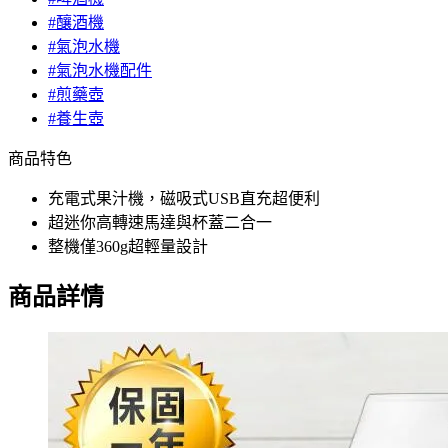
#釀酒機
#氣泡水機
#氣泡水機配件
#煎藥壺
#養生壺
商品特色
充電式果汁機，磁吸式USB直充超便利
超迷你高轉速馬達與杯蓋二合一
整機僅360g超輕量設計
商品詳情