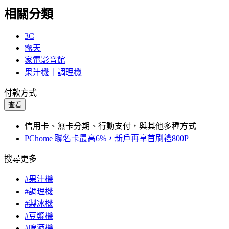
相關分類
3C
露天
家電影音館
果汁機｜調理機
付款方式
查看
信用卡、無卡分期、行動支付，與其他多種方式
PChome 聯名卡最高6%，新戶再享首刷禮800P
搜尋更多
#果汁機
#調理機
#製冰機
#豆漿機
#啤酒機