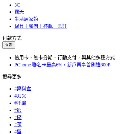
3C
露天
生活居家館
鍋具｜餐廚｜杯瓶｜烹飪
付款方式
查看
信用卡、無卡分期、行動支付，與其他多種方式
PChome 聯名卡最高6%，新戶再享首刷禮800P
搜尋更多
#醬料盒
#刀叉
#托盤
#匙
#碗
#筷
#盤