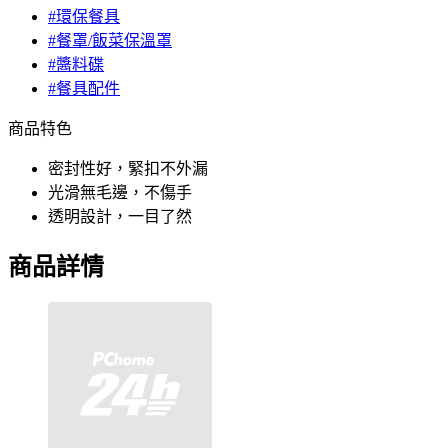
#環保餐具
#餐罩/飯菜保溫罩
#醬料碟
#餐具配件
商品特色
密封性好，緊扣不外漏
光滑無毛邊，不傷手
透明設計，一目了然
商品詳情