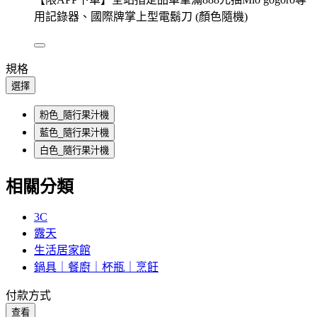
用記錄器、國際牌掌上型電鬍刀 (顏色隨機)
規格
選擇
粉色_隨行果汁機
藍色_隨行果汁機
白色_隨行果汁機
相關分類
3C
露天
生活居家館
鍋具｜餐廚｜杯瓶｜烹飪
付款方式
查看