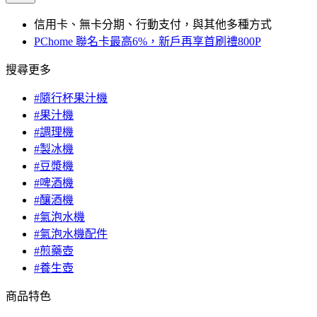
信用卡、無卡分期、行動支付，與其他多種方式
PChome 聯名卡最高6%，新戶再享首刷禮800P
搜尋更多
#隨行杯果汁機
#果汁機
#調理機
#製冰機
#豆漿機
#啤酒機
#釀酒機
#氣泡水機
#氣泡水機配件
#煎藥壺
#養生壺
商品特色