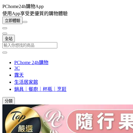
PChome24h購物App
使用App享受更優質的購物體驗
立即體驗
全站
PChome 24h購物
3C
露天
生活居家館
鍋具｜餐廚｜杯瓶｜烹飪
分類