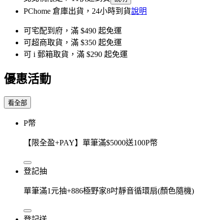
PChome 倉庫出貨，24小時到貨
說明
可宅配到府，滿 $490 起免運
可超商取貨，滿 $350 起免運
可 i 郵箱取貨，滿 $290 起免運
優惠活動
看全部
P幣
【限全盈+PAY】單筆滿$5000送100P幣
登記抽
單筆滿1元抽+886極野家8吋靜音循環扇(顏色隨機)
登記送