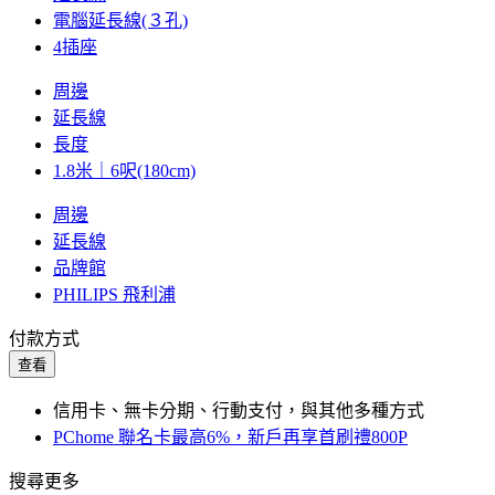
電腦延長線(３孔)
4插座
周邊
延長線
長度
1.8米｜6呎(180cm)
周邊
延長線
品牌館
PHILIPS 飛利浦
付款方式
查看
信用卡、無卡分期、行動支付，與其他多種方式
PChome 聯名卡最高6%，新戶再享首刷禮800P
搜尋更多