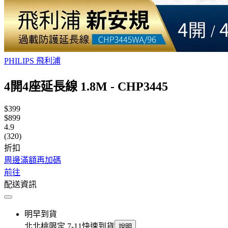
PHILIPS 飛利浦
4開4座延長線 1.8M - CHP3445
$399
$899
4.9
(320)
折扣
周邊滿額再加碼
前往
配送資訊
明早到貨
北北桃限定 7-11快速到貨
說明