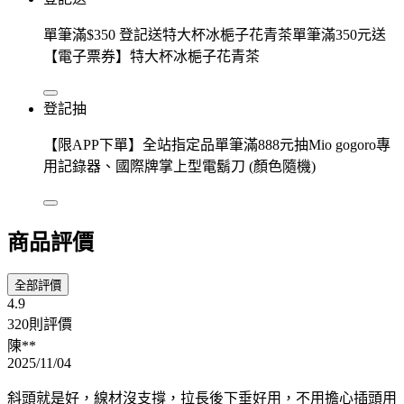
單筆滿$350 登記送特大杯冰梔子花青茶單筆滿350元送
【電子票券】特大杯冰梔子花青茶
登記抽
【限APP下單】全站指定品單筆滿888元抽Mio gogoro專
用記錄器、國際牌掌上型電鬍刀 (顏色隨機)
商品評價
全部評價
4.9
320則評價
陳**
2025/11/04
斜頭就是好，線材沒支撐，拉長後下垂好用，不用擔心插頭用