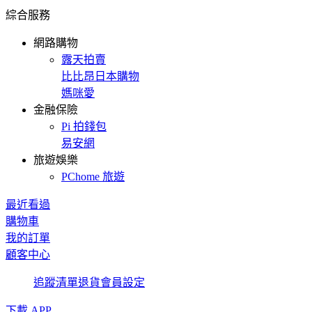
綜合服務
網路購物
露天拍賣
比比昂日本購物
媽咪愛
金融保險
Pi 拍錢包
易安網
旅遊娛樂
PChome 旅遊
最近看過
購物車
我的訂單
顧客中心
追蹤清單
退貨
會員設定
下載 APP