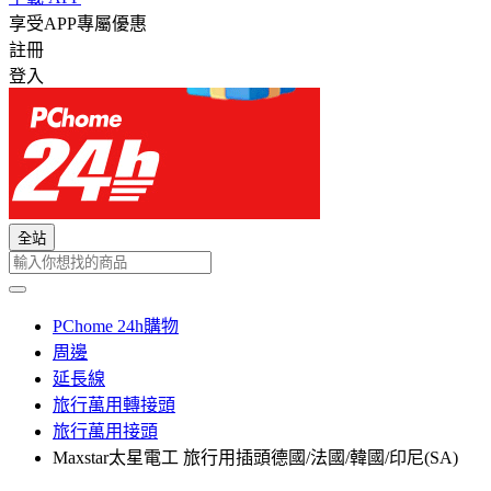
享受APP專屬優惠
註冊
登入
全站
PChome 24h購物
周邊
延長線
旅行萬用轉接頭
旅行萬用接頭
Maxstar太星電工 旅行用插頭德國/法國/韓國/印尼(SA)