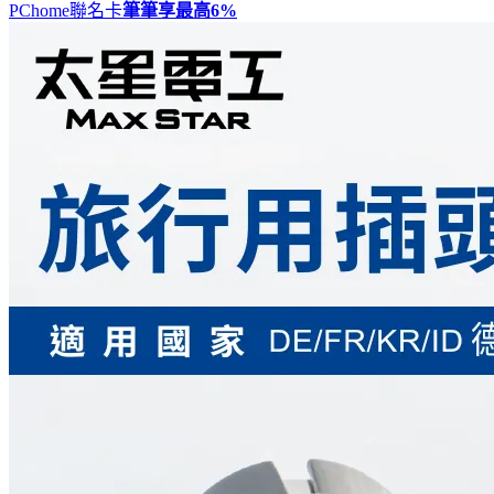
PChome聯名卡
筆筆享最高
6%