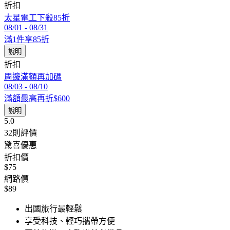
折扣
太星電工下殺85折
08/01
-
08/31
滿1件享85折
說明
折扣
周邊滿額再加碼
08/03
-
08/10
滿額最高再折$600
說明
5.0
32
則評價
驚喜優惠
折扣價
$75
網路價
$89
出國旅行最輕鬆
享受科技、輕巧攜帶方便