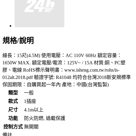
規格/說明
線長：15尺(4.5M) 使用電壓：AC 110V 60Hz 額定容量：
1650W MAX. 額定電壓/電流：125V~ / 15A 材質:銅、PC塑
膠、電線 RoHS標示聲明書：www.isheng.com.tw/rohs/is-
012alt.2018.pdf 驗證字號: R41048 均符合台灣2018新安規標準
保固期限：自購買起一年內 產地：中國(台灣監製)
類型
一般
款式
1插座
尺寸
4.1m以上
功能
防火防燃, 過載保護
控制方式
無開關
備註