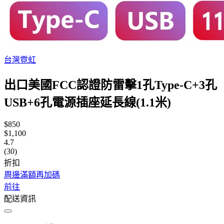
台灣霓虹
出口美國FCC認證防雷擊1孔Type-C+3孔
USB+6孔電源插座延長線(1.1米)
$850
$1,100
4.7
(30)
折扣
周邊滿額再加碼
前往
配送資訊