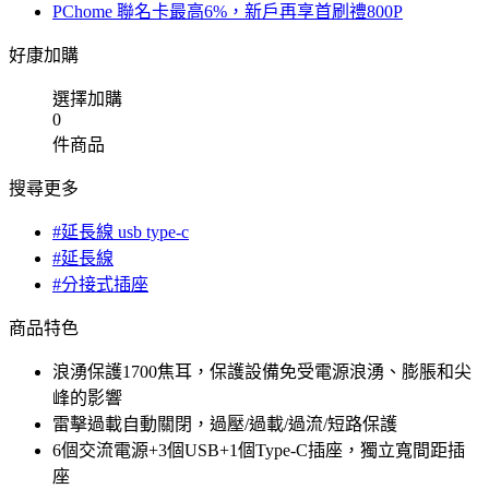
PChome 聯名卡最高6%，新戶再享首刷禮800P
好康加購
選擇加購
0
件商品
搜尋更多
#延長線 usb type-c
#延長線
#分接式插座
商品特色
浪湧保護1700焦耳，保護設備免受電源浪湧、膨脹和尖
峰的影響
雷擊過載自動關閉，過壓/過載/過流/短路保護
6個交流電源+3個USB+1個Type-C插座，獨立寬間距插
座