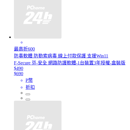
最高折600
防毒軟體 防勒索病毒 線上付款保護 支援Win11
F-Secure 芬-安全 網路防護軟體-1台裝置3年授權-盒裝版
$490
$690
P幣
折扣