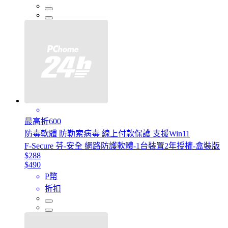
最高折600
防毒軟體 防勒索病毒 線上付款保護 支援Win11
F-Secure 芬-安全 網路防護軟體-1台裝置2年授權-盒裝版
$288
$490
P幣
折扣