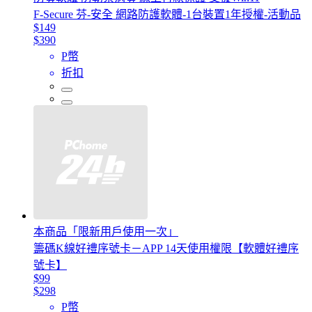
F-Secure 芬-安全 網路防護軟體-1台裝置1年授權-活動品
$149
$390
P幣
折扣
本商品「限新用戶使用一次」
籌碼K線好禮序號卡－APP 14天使用權限【軟體好禮序
號卡】
$99
$298
P幣