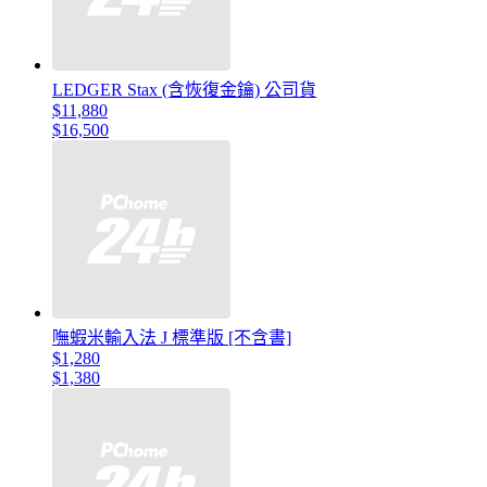
LEDGER Stax (含恢復金鑰) 公司貨
$11,880
$16,500
嘸蝦米輸入法 J 標準版 [不含書]
$1,280
$1,380