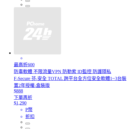
最高折600
防毒軟體 不限流量VPN 防勒索 ID監控 防護隱私
F-Secure 芬-安全 TOTAL 跨平台全方位安全軟體1~3台裝
置2年授權-盒裝版
$888
下單再折
$1,290
P幣
折扣