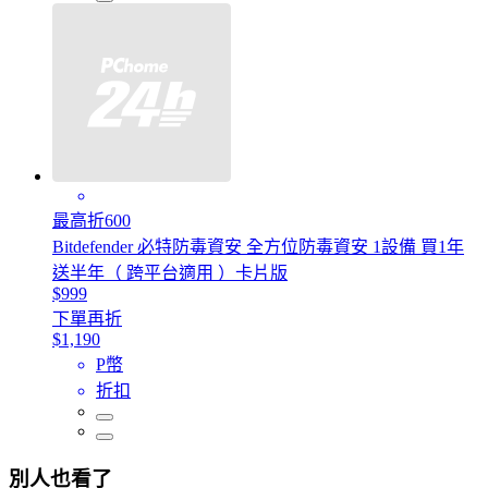
最高折600
Bitdefender 必特防毒資安 全方位防毒資安 1設備 買1年
送半年（ 跨平台適用 ）卡片版
$999
下單再折
$1,190
P幣
折扣
別人也看了