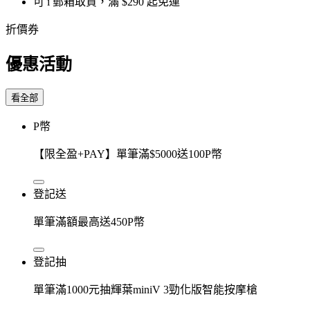
可 i 郵箱取貨，滿 $290 起免運
折價券
優惠活動
看全部
P幣
【限全盈+PAY】單筆滿$5000送100P幣
登記送
單筆滿額最高送450P幣
登記抽
單筆滿1000元抽輝葉miniV 3勁化版智能按摩槍