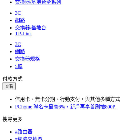
交換器/基地台全系列
3C
網路
交換器/基地台
TP-Link
3C
網路
交換器規格
5埠
付款方式
查看
信用卡、無卡分期、行動支付，與其他多種方式
PChome 聯名卡最高6%，新戶再享首刷禮800P
搜尋更多
#路由器
#網路交換器