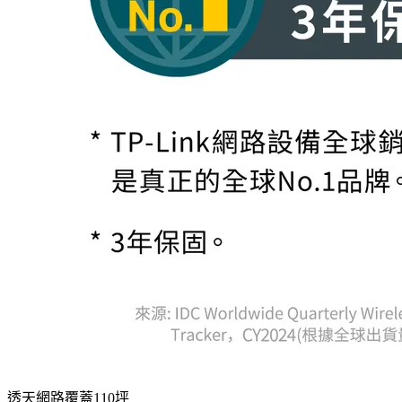
透天網路覆蓋110坪