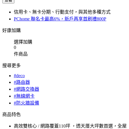
查看
信用卡、無卡分期、行動支付，與其他多種方式
PChome 聯名卡最高6%，新戶再享首刷禮800P
好康加購
選擇加購
0
件商品
搜尋更多
#deco
#路由器
#網路交換器
#無線網卡
#防火牆設備
商品特色
高效雙核心 / 網路覆蓋110坪 ，透天厝大坪數首選，全屋