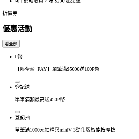
可 i 郵箱取貨，滿 $290 起免運
折價券
優惠活動
看全部
P幣
【限全盈+PAY】單筆滿$5000送100P幣
登記送
單筆滿額最高送450P幣
登記抽
單筆滿1000元抽輝葉miniV 3勁化版智能按摩槍