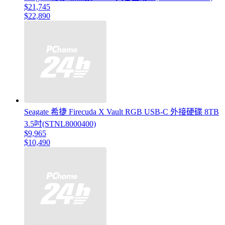
$21,745
$22,890
Seagate 希捷 Firecuda X Vault RGB USB-C 外接硬碟 8TB
3.5吋(STNL8000400)
$9,965
$10,490