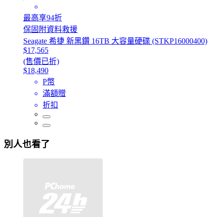
最高享94折
保固附資料救援
Seagate 希捷 新黑鑽 16TB 大容量硬碟 (STKP16000400)
$17,565
(售價已折)
$18,490
P幣
滿額贈
折扣
別人也看了