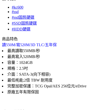
#kc600
#ssd
#ssd固態硬碟
#SSD固態硬碟
#HDD硬碟
商品特色
讀550M/寫520M/3D TLC/五年保
最高讀取550MB/秒
最高寫入520MB/秒
容量：1024GB
規格：2.5吋
介面：SATA-3(向下相容)
最低枆能;2倍 TBW 耐用度
完整加密保護：TCG Opal/AES 256位元/eDrive
原廠五年有限保固