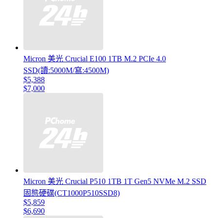
Micron 美光 Crucial E100 1TB M.2 PCIe 4.0
SSD(讀:5000M/寫:4500M)
$5,388
$7,000
Micron 美光 Crucial P510 1TB 1T Gen5 NVMe M.2 SSD
固態硬碟(CT1000P510SSD8)
$5,859
$6,690