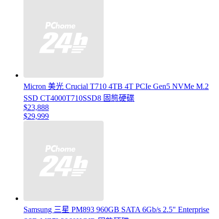
Micron 美光 Crucial T710 4TB 4T PCIe Gen5 NVMe M.2
SSD CT4000T710SSD8 固態硬碟
$23,888
$29,999
Samsung 三星 PM893 960GB SATA 6Gb/s 2.5" Enterprise