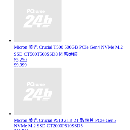
Micron 美光 Crucial T500 500GB PCIe Gen4 NVMe M.2
SSD CT500T500SSD8 固態硬碟
$5,250
$9,999
Micron 美光 Crucial P510 2TB 2T 散熱片 PCIe Gen5
NVMe M.2 SSD CT2000P510SSD5