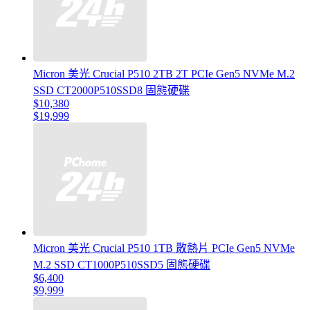
Micron 美光 Crucial P510 2TB 2T PCIe Gen5 NVMe M.2
SSD CT2000P510SSD8 固態硬碟
$10,380
$19,999
Micron 美光 Crucial P510 1TB 散熱片 PCIe Gen5 NVMe
M.2 SSD CT1000P510SSD5 固態硬碟
$6,400
$9,999