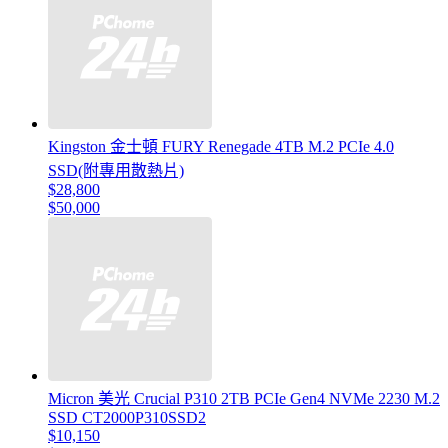
Kingston 金士頓 FURY Renegade 4TB M.2 PCIe 4.0
SSD(附專用散熱片)
$28,800
$50,000
Micron 美光 Crucial P310 2TB PCIe Gen4 NVMe 2230 M.2
SSD CT2000P310SSD2
$10,150