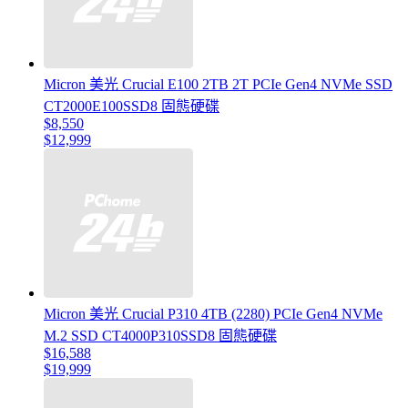
Micron 美光 Crucial E100 2TB 2T PCIe Gen4 NVMe SSD
CT2000E100SSD8 固態硬碟
$8,550
$12,999
Micron 美光 Crucial P310 4TB (2280) PCIe Gen4 NVMe
M.2 SSD CT4000P310SSD8 固態硬碟
$16,588
$19,999