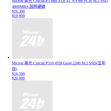
Micron 美光 Crucial P3 plus 4TB 4T NVMe PCIe M.2 SSD
4800MB/s 固態硬碟
$16,300
$19,999
Micron 美光 Crucial P310 4TB Gen4 2280 M.2 SSD(五年
保)
$16,599
$20,000