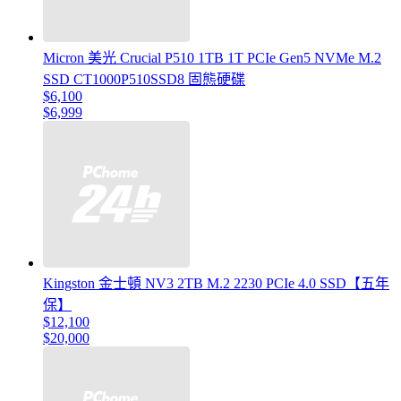
Micron 美光 Crucial P510 1TB 1T PCIe Gen5 NVMe M.2
SSD CT1000P510SSD8 固態硬碟
$6,100
$6,999
Kingston 金士頓 NV3 2TB M.2 2230 PCIe 4.0 SSD【五年
保】
$12,100
$20,000