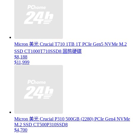
Micron 美光 Crucial T710 1TB 1T PCIe Gen5 NVMe M.2
SSD CT1000T710SSD8 固態硬碟
$8,188
$11,999
Micron 美光 Crucial P310 500GB (2280) PCIe Gen4 NVMe
M.2 SSD CT500P310SSD8
$4,700