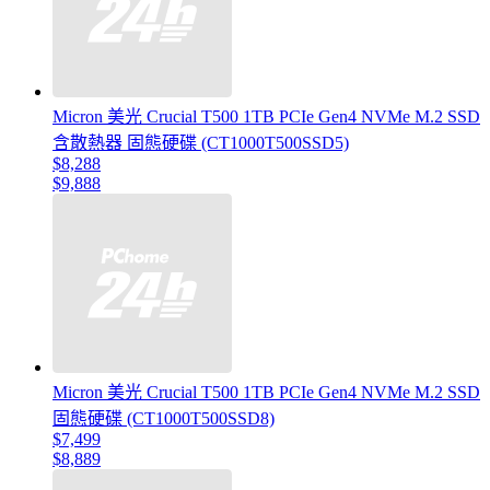
Micron 美光 Crucial T500 1TB PCIe Gen4 NVMe M.2 SSD
含散熱器 固態硬碟 (CT1000T500SSD5)
$8,288
$9,888
Micron 美光 Crucial T500 1TB PCIe Gen4 NVMe M.2 SSD
固態硬碟 (CT1000T500SSD8)
$7,499
$8,889