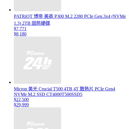
PATRiOT 博帝 美商 P300 M.2 2280 PCIe Gen.3x4 (NVMe
1.3) 2TB 固態硬碟
$7,771
$8,180
Micron 美光 Crucial T500 4TB 4T 散熱片 PCIe Gen4
NVMe M.2 SSD CT4000T500SSD5
$22,500
$29,999