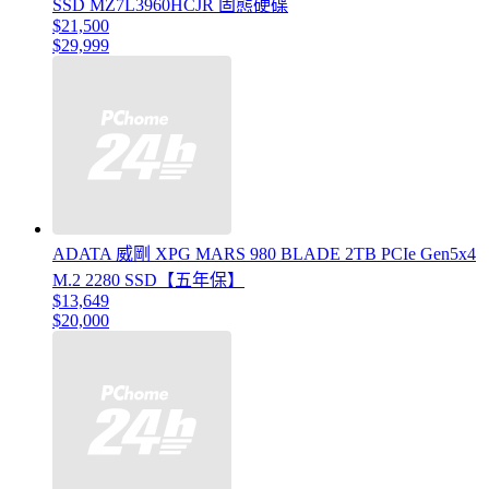
SSD MZ7L3960HCJR 固態硬碟
$21,500
$29,999
ADATA 威剛 XPG MARS 980 BLADE 2TB PCIe Gen5x4
M.2 2280 SSD【五年保】
$13,649
$20,000