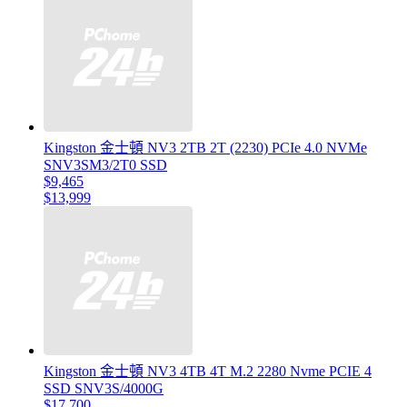
Kingston 金士頓 NV3 2TB 2T (2230) PCIe 4.0 NVMe
SNV3SM3/2T0 SSD
$9,465
$13,999
Kingston 金士頓 NV3 4TB 4T M.2 2280 Nvme PCIE 4
SSD SNV3S/4000G
$17,700