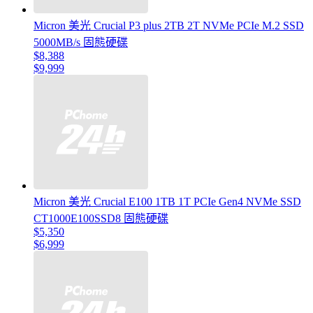
Micron 美光 Crucial P3 plus 2TB 2T NVMe PCIe M.2 SSD
5000MB/s 固態硬碟
$8,388
$9,999
Micron 美光 Crucial E100 1TB 1T PCIe Gen4 NVMe SSD
CT1000E100SSD8 固態硬碟
$5,350
$6,999