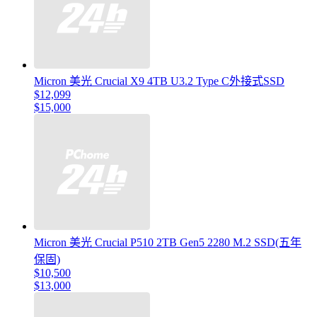
Micron 美光 Crucial X9 4TB U3.2 Type C外接式SSD
$12,099
$15,000
Micron 美光 Crucial P510 2TB Gen5 2280 M.2 SSD(五年
保固)
$10,500
$13,000