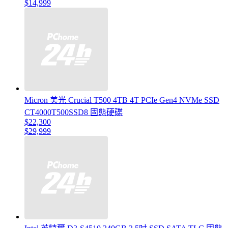
$14,999
Micron 美光 Crucial T500 4TB 4T PCIe Gen4 NVMe SSD
CT4000T500SSD8 固態硬碟
$22,300
$29,999