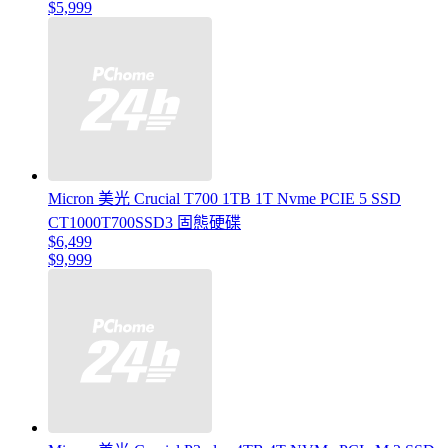
$5,999
Micron 美光 Crucial T700 1TB 1T Nvme PCIE 5 SSD
CT1000T700SSD3 固態硬碟
$6,499
$9,999