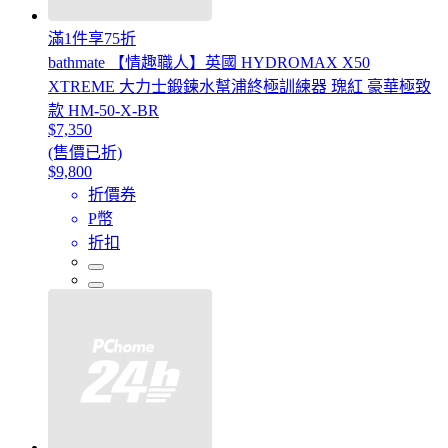
滿1件享75折
bathmate 【情趣職人】英國 HYDROMAX X50
XTREME 大力士鍛鍊水幫浦終極訓練器 瑰紅 豪華極致
款 HM-50-X-BR
$7,350
(售價已折)
$9,800
折價券
P幣
折扣