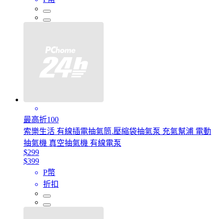
最高折100
索樂生活 有線插電抽氣筒.壓縮袋抽氣泵 充氣幫浦 電動
抽氣機 真空抽氣機 有線電泵
$299
$399
P幣
折扣