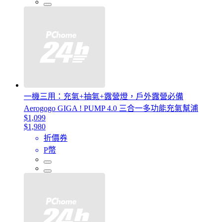
一機三用：充氣+抽氣+露營燈，戶外露營必備
Aerogogo GIGA ! PUMP 4.0 三合一多功能充氣幫浦
$1,099
$1,980
折價券
P幣