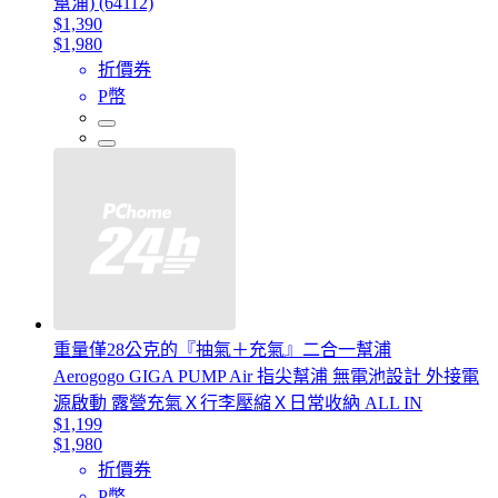
幫浦) (64112)
$1,390
$1,980
折價券
P幣
重量僅28公克的『抽氣＋充氣』二合一幫浦
Aerogogo GIGA PUMP Air 指尖幫浦 無電池設計 外接電
源啟動 露營充氣Ｘ行李壓縮Ｘ日常收納 ALL IN
$1,199
$1,980
折價券
P幣