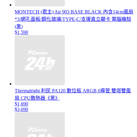
MONTECH (君主) Air 903 BASE BLACK 內含14cm風扇
*3/網孔面板/鋼化玻璃/TYPE-C/支援直立顯卡 電腦機殼
(黑)
$1,590
Thermalright 利民 PA120 數位板 ARGB 6導管 雙塔雙風
扇 CPU散熱器《黑》
$1,690
$3,690