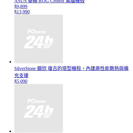
ASUS 華碩 ROG Cronox 電腦機殼
$9,899
$13,990
SilverStone 銀欣 復古的塔型機殼，內建高性能散熱與擴
充支援
$5,090