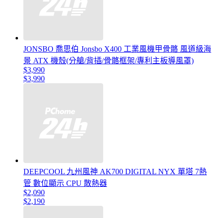
JONSBO 喬思伯 Jonsbo X400 工業風機甲骨骼 風道級海
景 ATX 機殼(分艙/背插/骨骼框架/專利主板導風罩)
$3,990
$3,990
DEEPCOOL 九州風神 AK700 DIGITAL NYX 單塔 7熱
管 數位顯示 CPU 散熱器
$2,090
$2,190