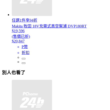
任選1件享94折
Makita 牧田 18V充電式真空幫浦 DVP180RT
$19,596
(售價已折)
$20,847
P幣
折扣
別人也看了