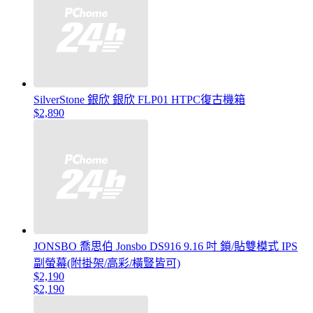
SilverStone 銀欣 銀欣 FLP01 HTPC復古機箱
$2,890
JONSBO 喬思伯 Jonsbo DS916 9.16 吋 鎖/貼雙模式 IPS
副螢幕(附掛架/高彩/橫豎皆可)
$2,190
$2,190