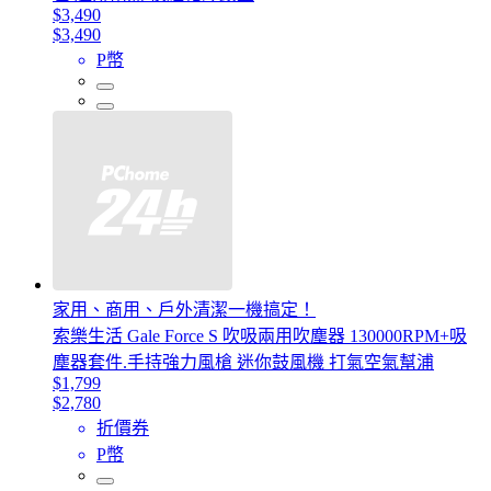
$3,490
$3,490
P幣
家用、商用、戶外清潔一機搞定！
索樂生活 Gale Force S 吹吸兩用吹塵器 130000RPM+吸
塵器套件.手持強力風槍 迷你鼓風機 打氣空氣幫浦
$1,799
$2,780
折價券
P幣