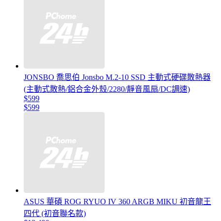
JONSBO 喬思伯 Jonsbo M.2-10 SSD 主動式硬碟散熱器
(主動式散熱/鋁合金外殼/2280/靜音風扇/DC調速)
$599
$599
ASUS 華碩 ROG RYUO IV 360 ARGB MIKU 初音龍王
四代 (初音聯名款)