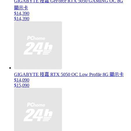
GIGABYTE 技嘉 GeForce RTX 5050 GAMING OC 8G
顯示卡
$14,390
$14,390
GIGABYTE 技嘉 RTX 5050 OC Low Profile 8G 顯示卡
$14,090
$15,090