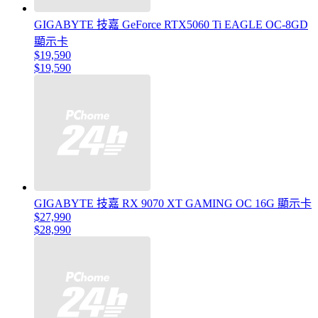
GIGABYTE 技嘉 GeForce RTX5060 Ti EAGLE OC-8GD
顯示卡
$19,590
$19,590
GIGABYTE 技嘉 RX 9070 XT GAMING OC 16G 顯示卡
$27,990
$28,990