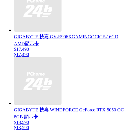
GIGABYTE 技嘉 GV-R906XGAMINGOCICE-16GD
AMD顯示卡
$17,490
$17,490
GIGABYTE 技嘉 WINDFORCE GeForce RTX 5050 OC
8GB 顯示卡
$13,590
$13,590