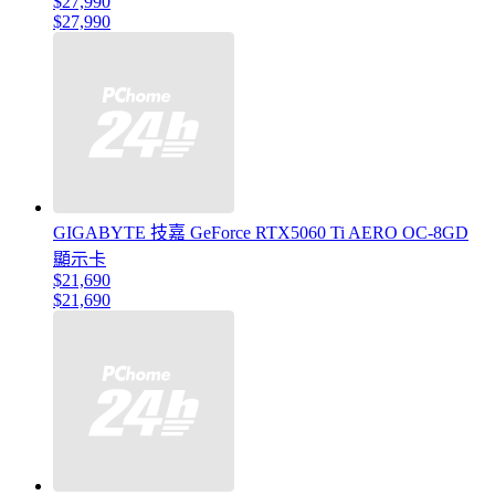
$27,990
$27,990
GIGABYTE 技嘉 GeForce RTX5060 Ti AERO OC-8GD
顯示卡
$21,690
$21,690