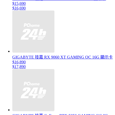
$15,690
$16,690
GIGABYTE 技嘉 RX 9060 XT GAMING OC 16G 顯示卡
$16,890
$17,890