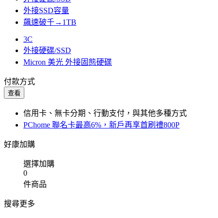
外接SSD容量
飆速破千→1TB
3C
外接硬碟/SSD
Micron 美光 外接固態硬碟
付款方式
查看
信用卡、無卡分期、行動支付，與其他多種方式
PChome 聯名卡最高6%，新戶再享首刷禮800P
好康加購
選擇加購
0
件商品
搜尋更多