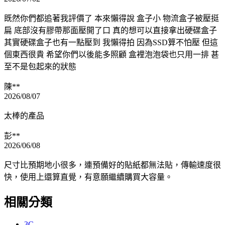
既然你們都追著我評價了 本來懶得說 盒子小 物流盒子被壓挺
扁 底部沒有膠帶那面壓開了口 真的想可以直接拿出硬碟盒子
其實硬碟盒子也有一點壓到 我懶得拍 因為SSD算不怕壓 但這
個東西很貴 希望你們以後能多照顧 盒裡泡泡袋也只用一排 甚
至不是包起來的狀態
陳**
2026/08/07
太棒的產品
彭**
2026/06/08
尺寸比預期地小很多，連預備好的貼紙都無法貼，傳輸速度很
快，使用上還算直覺，有意願繼續購買大容量。
相關分類
3C