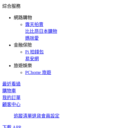
綜合服務
網路購物
露天拍賣
比比昂日本購物
媽咪愛
金融保險
Pi 拍錢包
易安網
旅遊娛樂
PChome 旅遊
最近看過
購物車
我的訂單
顧客中心
追蹤清單
退貨
會員設定
下載 APP