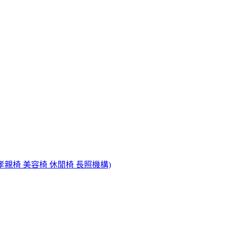
孝親椅 美容椅 休閒椅 長照機構)