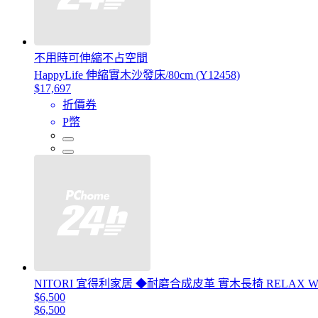
不用時可伸縮不占空間
HappyLife 伸縮實木沙發床/80cm (Y12458)
$17,697
折價券
P幣
NITORI 宜得利家居 ◆耐磨合成皮革 實木長椅 RELAX WID
$6,500
$6,500