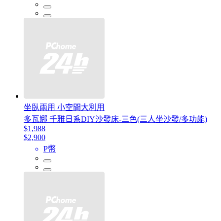
坐臥兩用 小空間大利用
多瓦娜 千雅日系DIY沙發床-三色(三人坐沙發/多功能)
$1,988
$2,900
P幣