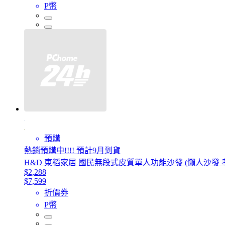
P幣
預購
熱銷預購中!!!! 預計9月到貨
H&D 東稻家居 國民無段式皮質單人功能沙發 (懶人沙發 
$2,288
$7,599
折價券
P幣