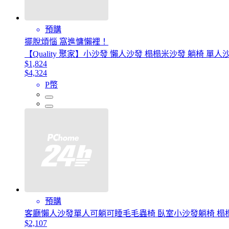
預購
擺脫煩惱 窩進慵懶裡！
【Quality 聚家】小沙發 懶人沙發 榻榻米沙發 躺椅 
$1,824
$4,324
P幣
預購
客廳懶人沙發單人可躺可睡毛毛蟲椅 臥室小沙發躺椅 榻
$2,107