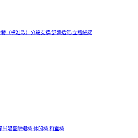
單人沙發（標准款）分段支撐/舒適透氣/立體絨感
榻米陽臺龍蝦椅 休閒椅 和室椅