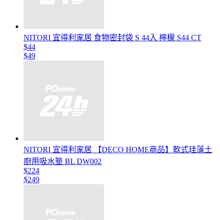
NITORI 宜得利家居 食物密封袋 S 44入 檸檬 S44 CT
$44
$49
NITORI 宜得利家居 【DECO HOME商品】軟式珪藻土
廚用吸水墊 BL DW002
$224
$249