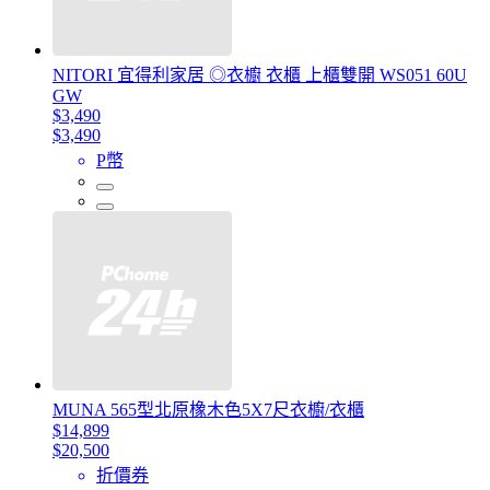
NITORI 宜得利家居 ◎衣櫥 衣櫃 上櫃雙開 WS051 60U
GW
$3,490
$3,490
P幣
MUNA 565型北原橡木色5X7尺衣櫥/衣櫃
$14,899
$20,500
折價券