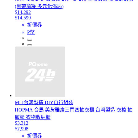
(黑架前簾 多元化佈局)
$14,292
$14,599
折價券
P幣
MIT台灣製造 DIY自行組裝
HOPMA 合馬 美背雅痞三門四抽衣櫃 台灣製造 衣櫥 抽
屜櫃 衣物收納櫃
$3,312
$7,998
折價券