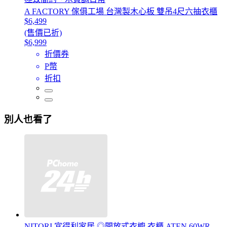
A FACTORY 傢俱工場 台灣製木心板 雙吊4尺六抽衣櫃
$6,499
(售價已折)
$6,999
折價券
P幣
折扣
別人也看了
NITORI 宜得利家居 ◎開放式衣櫥 衣櫃 ATEN 60WR