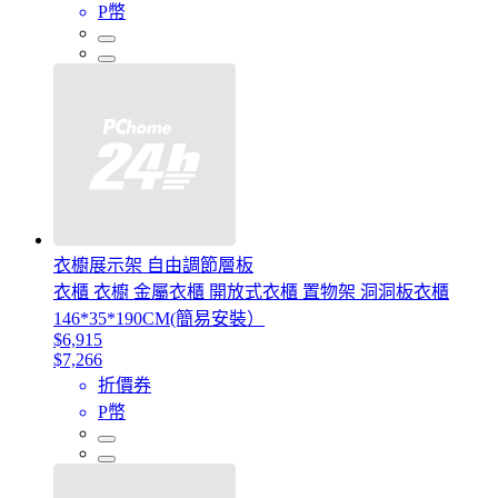
P幣
衣櫥展示架 自由調節層板
衣櫃 衣櫥 金屬衣櫃 開放式衣櫃 置物架 洞洞板衣櫃
146*35*190CM(簡易安裝）
$6,915
$7,266
折價券
P幣