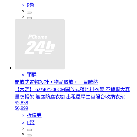
P幣
預購
開放式置物設計，物品取放，一目瞭然
【木洸】 62*40*206CM開放式落地掛衣架 不鏽鋼大容
量衣帽架 無塵防塵衣櫥 出租屋學生黨陽台收納衣架
$5,838
$6,999
折價券
P幣