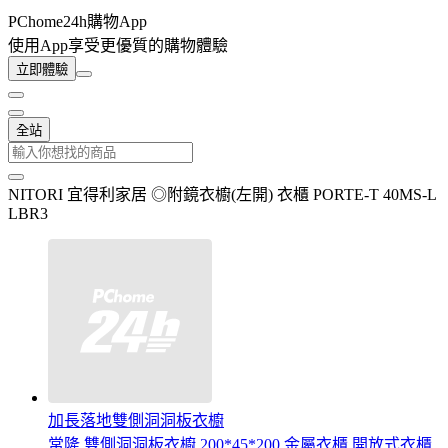
PChome24h購物App
使用App享受更優質的購物體驗
立即體驗
全站
NITORI 宜得利家居 ◎附鏡衣櫥(左開) 衣櫃 PORTE-T 40MS-L
LBR3
加長落地雙側洞洞板衣櫥
常隆 雙側洞洞板衣櫥 200*45*200 金屬衣櫃 開放式衣櫃