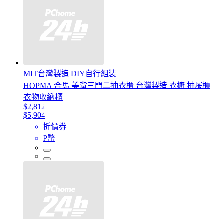
MIT台灣製造 DIY自行組裝
HOPMA 合馬 美背三門二抽衣櫃 台灣製造 衣櫥 抽屜櫃
衣物收納櫃
$2,812
$5,904
折價券
P幣