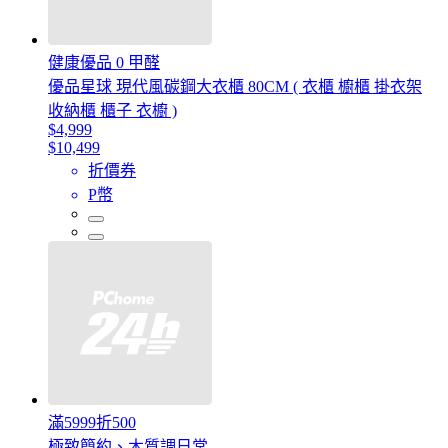
健康優品 0 甲醛
優品星球 現代風碳鋼大衣櫃 80CM ( 衣櫃 櫥櫃 掛衣架
收納櫃 櫃子 衣櫥 )
$4,999
$10,499
折價券
P幣
滿5999折500
極致簡約、木質調日常