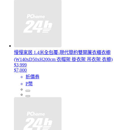
慢慢家居 1.4米全包覆-現代簡約雙開簾衣櫃衣櫥
(W140xD50xH200cm 衣帽架 掛衣架 吊衣架 衣櫥)
$3,999
$7,000
折價券
P幣