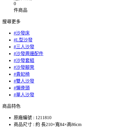
0
件商品
搜尋更多
#沙發床
#L型沙發
#三人沙發
#沙發周邊配件
#沙發套組
#沙發腳凳
#貴妃椅
#雙人沙發
#懶骨頭
#單人沙發
商品特色
原廠編號 : 1211810
商品尺寸 : 約 長210×寬84×高86cm