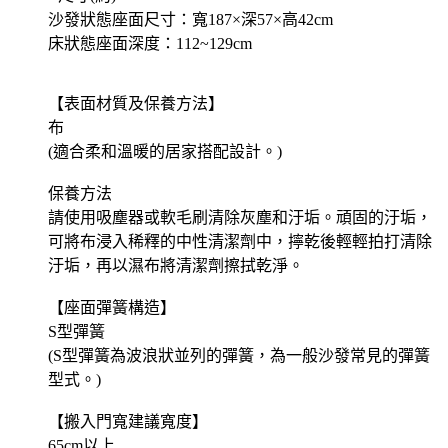
沙發狀態座面尺寸：寬187×深57×高42cm
床狀態座面深度：112~129cm
【表面材質及保養方法】
布
(適合柔和溫暖的居家搭配設計。)
保養方法
請使用吸塵器或軟毛刷清除灰塵和汙垢。頑固的汙垢，
可將布浸入稀釋的中性清潔劑中，擰乾後輕輕拍打清除
汙垢，再以濕布將清潔劑擦拭乾淨。
【座面彈簧構造】
S型彈簧
(S型彈簧為波浪狀並列的彈簧，為一般沙發常見的彈簧
型式。)
【搬入門寬建議寬度】
65cm以上