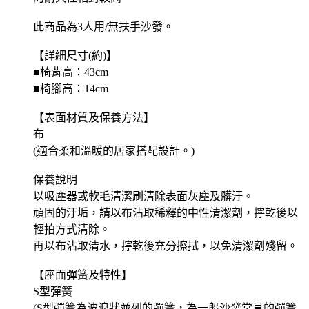
此商品為3人用/無扶手沙發。
【詳細尺寸(約)】
■椅背高：43cm
■椅腳高：14cm
【表面材質及保養方法】
布
(適合柔和溫暖的居家搭配設計。)
保養說明
以吸塵器或軟毛清潔刷清除表面灰塵及髒汙。
頑固的汙垢，請以布沾取稀釋的中性清潔劑，擰乾後以
輕拍方式清除。
再以布沾取清水，擰乾後充分擦拭，以免清潔劑殘留。
【座面彈簧及特性】
S型彈簧
(S型彈簧為波浪狀並列的彈簧，為一般沙發常見的彈簧