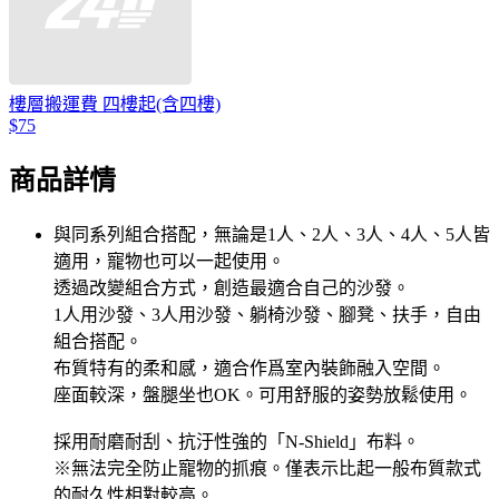
樓層搬運費 四樓起(含四樓)
$75
商品詳情
與同系列組合搭配，無論是1人、2人、3人、4人、5人皆
適用，寵物也可以一起使用。
透過改變組合方式，創造最適合自己的沙發。
1人用沙發、3人用沙發、躺椅沙發、腳凳、扶手，自由
組合搭配。
布質特有的柔和感，適合作爲室內裝飾融入空間。
座面較深，盤腿坐也OK。可用舒服的姿勢放鬆使用。
採用耐磨耐刮、抗汙性強的「N-Shield」布料。
※無法完全防止寵物的抓痕。僅表示比起一般布質款式
的耐久性相對較高。