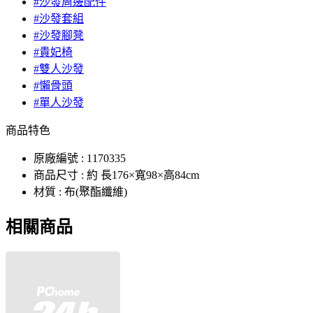
#沙發周邊配件
#沙發套組
#沙發腳凳
#貴妃椅
#雙人沙發
#懶骨頭
#單人沙發
商品特色
原廠編號 : 1170335
商品尺寸 : 約 長176×寬98×高84cm
材質 : 布(聚酯纖維)
相關商品