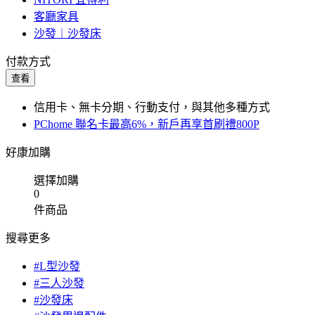
客廳家具
沙發︱沙發床
付款方式
查看
信用卡、無卡分期、行動支付，與其他多種方式
PChome 聯名卡最高6%，新戶再享首刷禮800P
好康加購
選擇加購
0
件商品
搜尋更多
#L型沙發
#三人沙發
#沙發床