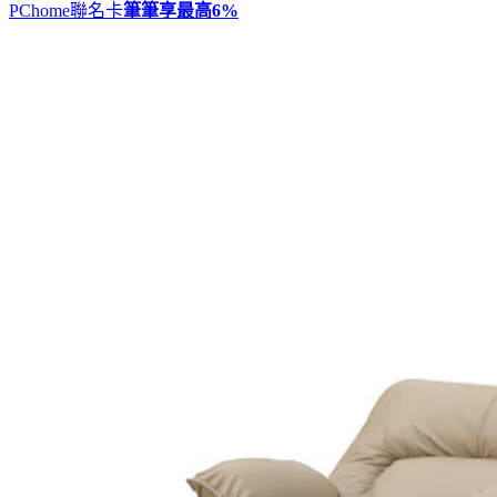
PChome聯名卡
筆筆享最高
6%