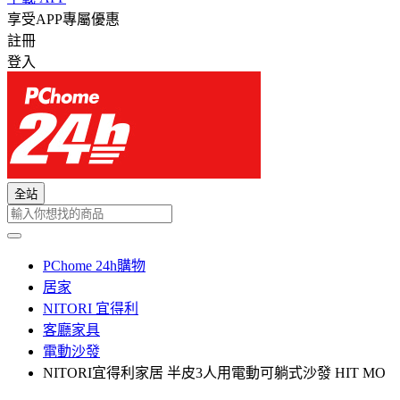
享受APP專屬優惠
註冊
登入
全站
PChome 24h購物
居家
NITORI 宜得利
客廳家具
電動沙發
NITORI宜得利家居 半皮3人用電動可躺式沙發 HIT MO