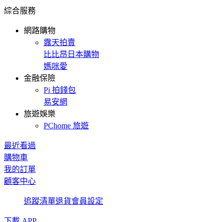
綜合服務
網路購物
露天拍賣
比比昂日本購物
媽咪愛
金融保險
Pi 拍錢包
易安網
旅遊娛樂
PChome 旅遊
最近看過
購物車
我的訂單
顧客中心
追蹤清單
退貨
會員設定
下載 APP