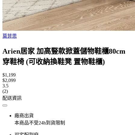
莫菲思
Arien居家 加高豎款掀蓋儲物鞋櫃80cm
穿鞋椅 (可收納換鞋凳 置物鞋櫃)
$1,199
$2,099
3.5
(2)
配送資訊
廠商出貨
本商品不受24h到貨限制
可宅配到府