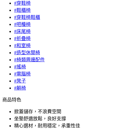
#穿鞋椅
#鞋櫃椅
#穿鞋椅鞋櫃
#吧檯椅
#床尾椅
#折疊椅
#和室椅
#造型休閒椅
#椅類周邊配件
#搖椅
#電腦椅
#凳子
#躺椅
商品特色
掀蓋儲存，不浪費空間
坐墊舒適放鬆，良好支撐
精心選材，耐用穩定，承重性佳