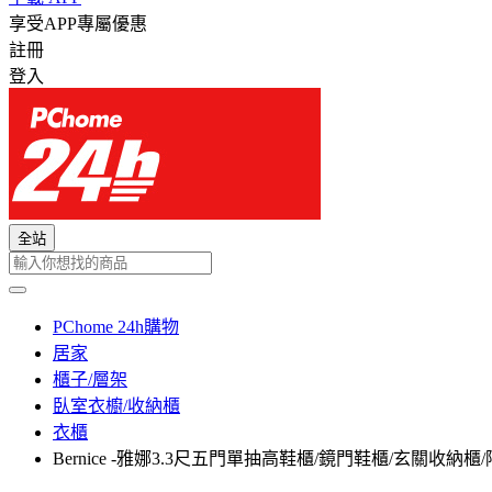
享受APP專屬優惠
註冊
登入
全站
PChome 24h購物
居家
櫃子/層架
臥室衣櫥/收納櫃
衣櫃
Bernice -雅娜3.3尺五門單抽高鞋櫃/鏡門鞋櫃/玄關收納