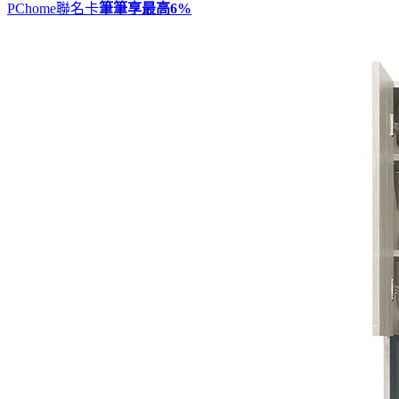
PChome聯名卡
筆筆享最高
6%