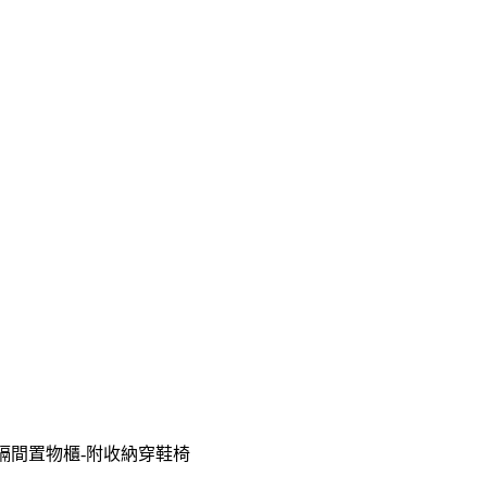
櫃/隔間置物櫃-附收納穿鞋椅