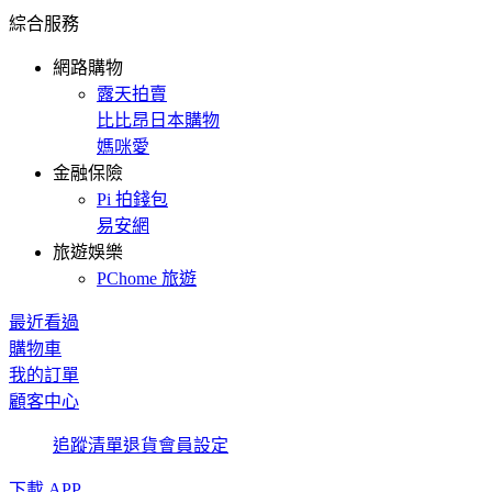
綜合服務
網路購物
露天拍賣
比比昂日本購物
媽咪愛
金融保險
Pi 拍錢包
易安網
旅遊娛樂
PChome 旅遊
最近看過
購物車
我的訂單
顧客中心
追蹤清單
退貨
會員設定
下載 APP