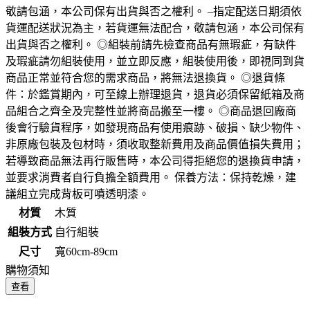
敬請包涵，本公司保有出貨與否之權利。 –指定配送日期須依
貨運配送狀況為主，若貨運無法配合，敬請包涵，本公司保有
出貨與否之權利。 ◎組裝前請先檢查商品有無瑕疵，有缺件
及瑕疵請勿組裝使用，並立即反應，組裝使用後，即視同到貨
商品正常並符合您的需求商品，將無法退換貨。 ◎退貨條
件：於鑑賞期內，可至線上辦理退貨，退貨必須保留紙箱及商
品組合之齊全及完整性並將商品搬至一樓。 ◎商品退回廠商
後會行驗貨程序，如發現商品有使用痕跡、破損、缺少物件、
非原廠包裝及包材時，須收取整新費用及商品價值損失費用；
若導致商品無法再行販售時，本公司得拒絕您的退換貨申請，
並要求消費者自行負擔全額費用。 保養方法：保持乾燥，建
議組立完成背板可噴透明漆。
材質
木質
組裝方式
自行組裝
尺寸
寬60cm-89cm
購物須知
查看