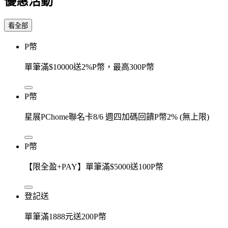
優惠活動
看全部
P幣
單筆滿$10000送2%P幣，最高300P幣
P幣
星展PChome聯名卡8/6 週四加碼回饋P幣2% (無上限)
P幣
【限全盈+PAY】單筆滿$5000送100P幣
登記送
單筆滿1888元送200P幣