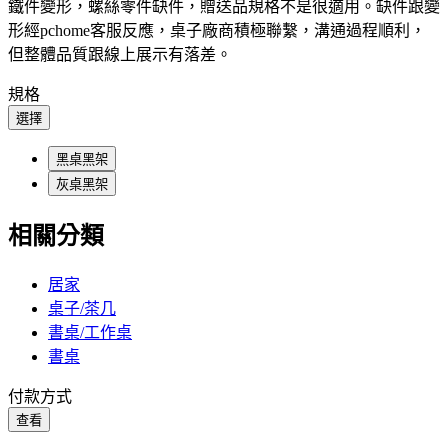
鐵件變形，螺絲零件缺件，贈送品規格不是很適用。缺件跟變
形經pchome客服反應，桌子廠商積極聯繫，溝通過程順利，
但整體品質跟線上展示有落差。
規格
選擇
黑桌黑架
灰桌黑架
相關分類
居家
桌子/茶几
書桌/工作桌
書桌
付款方式
查看