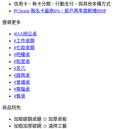
信用卡、無卡分期、行動支付，與其他多種方式
PChome 聯名卡最高6%，新戶再享首刷禮800P
搜尋更多
#OA辦公桌
#工作桌類
#化妝桌類
#吧檯桌
#和室桌
#茶几
#麻將桌
#會議桌
#電腦桌
#餐桌
商品特色
加粗碳鋼桌腿 ☆ 加厚桌板
加粗加厚碳鋼 ☆ 滿焊工藝