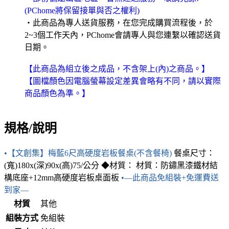
(PChome將保留接單與否之權利)
‧此商品為專人送貨服務，在您完成購買流程後，於
2~3個工作天內，PChome會請專人與您連繫以確認送貨
日期。
【此商品為組立後之成品，不含架上(內)之商品。】
【圖檔顏色因電腦螢幕設定差異會略有不同，請以實際
商品顏色為準。】
規格/說明
•【文創集】梅藍6尺高硬度岩板餐桌(不含餐椅)
餐桌尺寸：
(寬)180x(深)90x(高)75/公分 ◆材質： 材質：防鏽黑漆鐵材結
構底座+12mm高硬度岩板桌面板
•—此商品免組裝+免運費送
到家—
材質
其他
組裝方式
免組裝