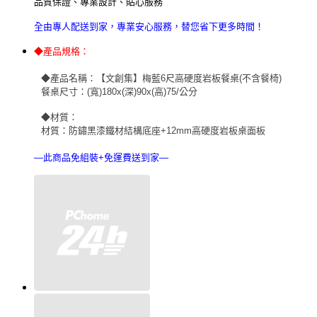
品質保證、專業設計、貼心服務
全由專人配送到家，專業安心服務，替您省下更
多時間！
◆產品規格：
◆產品名稱：【文創集】梅藍6尺高硬度岩板餐桌(不含餐椅)
餐桌尺寸：(寬)180x(深)90x(高)75/公分
◆材質：
材質：防鏽黑漆鐵材結構底座+12mm高硬度岩板桌面板
—此商品免組裝+免運費送到家—