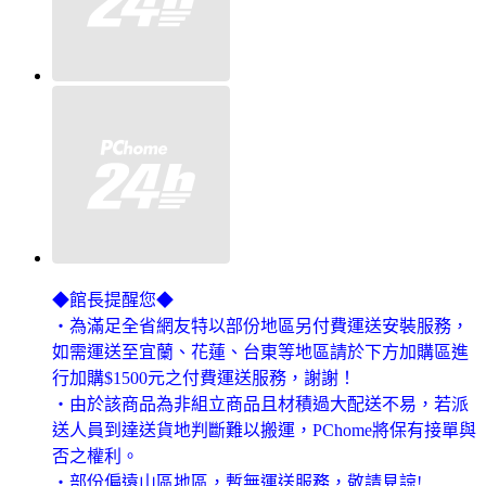
◆館長提醒您◆
‧為滿足全省網友特以部份地區另付費運送安裝服務，
如需運送至宜蘭、花蓮、台東等地區請於下方加購區進
行加購$1500元之付費運送服務，謝謝！
‧由於該商品為非組立商品且材積過大配送不易，若派
送人員到達送貨地判斷難以搬運，PChome將保有接單與
否之權利。
‧部份偏遠山區地區，暫無運送服務，敬請見諒!