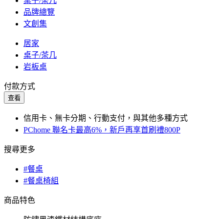
桌子/茶几
品牌總覽
文創集
居家
桌子/茶几
岩板桌
付款方式
查看
信用卡、無卡分期、行動支付，與其他多種方式
PChome 聯名卡最高6%，新戶再享首刷禮800P
搜尋更多
#餐桌
#餐桌椅組
商品特色