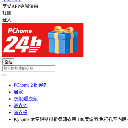
享受APP專屬優惠
註冊
登入
全站
PChome 24h購物
居家
衣架/曬衣架
曬衣架
曬衣桿
Kyhome 太空鋁壁掛折疊晾衣架 180度調節 免打孔室內晾