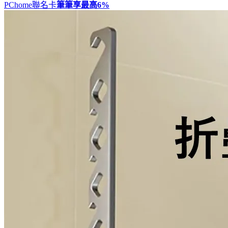
PChome聯名卡
筆筆享最高
6%