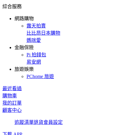
綜合服務
網路購物
露天拍賣
比比昂日本購物
媽咪愛
金融保險
Pi 拍錢包
易安網
旅遊娛樂
PChome 旅遊
最近看過
購物車
我的訂單
顧客中心
追蹤清單
退貨
會員設定
下載 APP