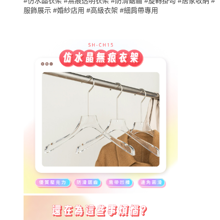
#仿水晶衣架 #無痕透明衣架 #防滑鋸齒 #旋轉掛勾 #居家收納 #
服飾展示 #婚紗店用 #高級衣架 #細肩帶專用