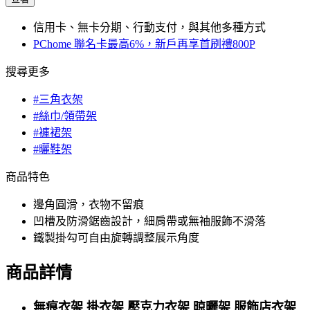
信用卡、無卡分期、行動支付，與其他多種方式
PChome 聯名卡最高6%，新戶再享首刷禮800P
搜尋更多
#三角衣架
#絲巾/領帶架
#褲裙架
#曬鞋架
商品特色
邊角圓滑，衣物不留痕
凹槽及防滑鋸齒設計，細肩帶或無袖服飾不滑落
鐵製掛勾可自由旋轉調整展示角度
商品詳情
無痕衣架 掛衣架 壓克力衣架 晾曬架 服飾店衣架