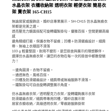
水晶衣架 衣櫃收納架 透明衣架 輕便衣架 簡易衣
架 賣衣架 165-CH15
無論居家或服飾店、婚紗店專業展示，SH-CH15 仿水晶無痕衣
架都是完美之選。
透亮壓克力鏡面搭配可旋轉鐵製掛勾，優雅百搭，空間更顯高級
感
邊角精細打磨，保護衣物不留痕；凹槽＋防滑鋸齒設計，細肩
帶、無袖上衣穩固不滑落
103 g 輕量堅固，耐用不變形，是您掛放與展示的理想夥伴。
選擇仿水晶無痕衣架，讓您的衣物在每一次的掛放中都散發魅
力！
－邊角圓滑，衣物不留痕。
－通透無色，風格百搭。
－凹槽及防滑鋸齒設計，細肩帶或無袖服飾不滑落。
－鐵製掛勾可自由旋轉調整展示角度。
仿水晶無痕衣架／透明壓克力衣架／旋轉鐵鉤展示衣架
防滑鋸齒衣架／細肩帶專用凹槽／婚紗店展示架
居家衣櫥收納／高級透明衣架／零痕跡服飾掛架