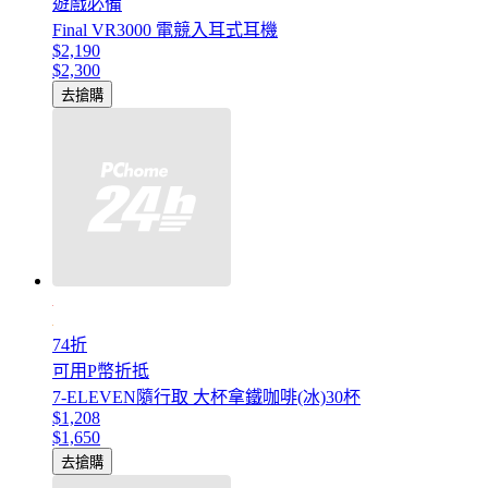
遊戲必備
Final VR3000 電競入耳式耳機
$2,190
$2,300
去搶購
74折
可用P幣折抵
7-ELEVEN隨行取 大杯拿鐵咖啡(冰)30杯
$1,208
$1,650
去搶購