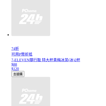
74折
可用P幣折抵
7-ELEVEN隨行取 特大杯青梅冰茶(冰)2杯
$88
$120
去搶購