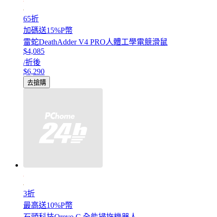
65折
加碼送15%P幣
雷蛇DeathAdder V4 PRO人體工學電競滑鼠
$4,085
/折後
$6,290
去搶購
3折
最高送10%P幣
石頭科技Qrevo C 全能掃拖機器人