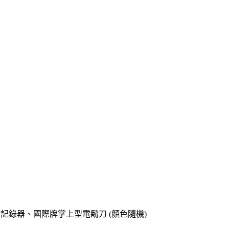
o專用記錄器、國際牌掌上型電鬍刀 (顏色隨機)