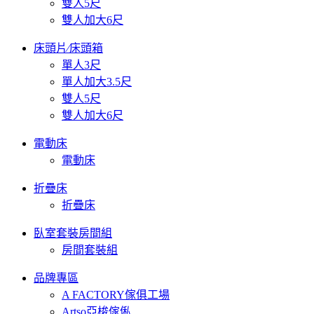
雙人5尺
雙人加大6尺
床頭片∕床頭箱
單人3尺
單人加大3.5尺
雙人5尺
雙人加大6尺
電動床
電動床
折疊床
折疊床
臥室套裝房間組
房間套裝組
品牌專區
A FACTORY傢俱工場
Artso亞梭傢俬