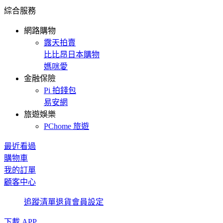
綜合服務
網路購物
露天拍賣
比比昂日本購物
媽咪愛
金融保險
Pi 拍錢包
易安網
旅遊娛樂
PChome 旅遊
最近看過
購物車
我的訂單
顧客中心
追蹤清單
退貨
會員設定
下載 APP