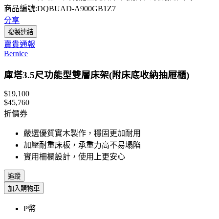
商品編號:DQBUAD-A900GB1Z7
分享
複製連結
賣貴通報
Bernice
庫塔3.5尺功能型雙層床架(附床底收納抽屜櫃)
$19,100
$45,760
折價券
嚴選優質實木製作，穩固更加耐用
加壓耐重床板，承重力高不易塌陷
實用柵欄設計，使用上更安心
追蹤
加入購物車
P幣