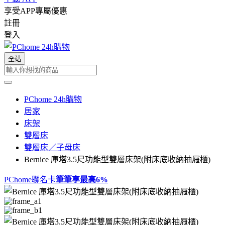
享受APP專屬優惠
註冊
登入
全站
PChome 24h購物
居家
床架
雙層床
雙層床／子母床
Bernice 庫塔3.5尺功能型雙層床架(附床底收納抽屜櫃)
PChome聯名卡
筆筆享最高
6%