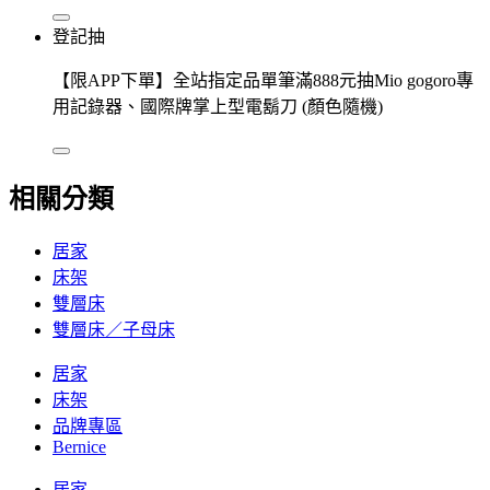
登記抽
【限APP下單】全站指定品單筆滿888元抽Mio gogoro專
用記錄器、國際牌掌上型電鬍刀 (顏色隨機)
相關分類
居家
床架
雙層床
雙層床／子母床
居家
床架
品牌專區
Bernice
居家