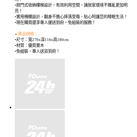
•掀門式收納樓梯設計，有效利用空間，讓居家環境不雜亂更加明
亮！
•實用柵欄設計，翻身不擔心摔落受傷，貼心呵護您的睡眠生活！
•現在購買還享專人運送到府，免組裝的服務！
●
產品規格：
•尺寸：寬
270x
深
116x
高
180cm
•材質：優質實木
•免組裝，專人送貨到府！