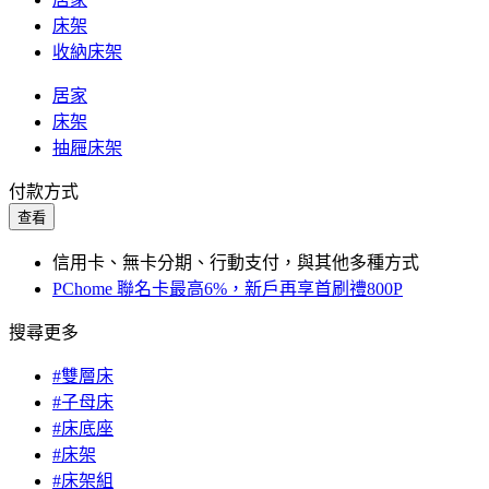
床架
收納床架
居家
床架
抽屜床架
付款方式
查看
信用卡、無卡分期、行動支付，與其他多種方式
PChome 聯名卡最高6%，新戶再享首刷禮800P
搜尋更多
#雙層床
#子母床
#床底座
#床架
#床架組