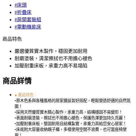
#床頭
#折疊床
#房間套裝組
#電動機能床
商品特色
嚴選優質實木製作，穩固更加耐用
耐磨塗裝，清潔擦拭也不用擔心褪色
加壓耐重床板，承重力高不易塌陷
商品詳情
●
產品特色：
•原木色系與各種風格的居家擺設皆好搭配，輕鬆營造舒適的自然氛
圍！
•採用天然優質實木精心製作，承重力高，結構穩固不易變形！
•表面耐磨塗裝，擦拭也不用擔心褪色，保護色澤更加持久亮麗！
•加壓耐重床板，堅固耐用且結構紮實，承重力高給您安心居家！
•床底附大容量收納親子櫃，多樣使用空間不浪費，也可當座椅使
用！