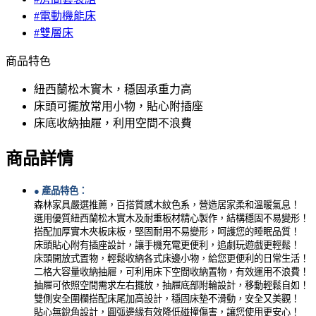
#電動機能床
#雙層床
商品特色
紐西蘭松木實木，穩固承重力高
床頭可擺放常用小物，貼心附插座
床底收納抽屜，利用空間不浪費
商品詳情
●
產品特色：
森林家具嚴選推薦，百搭質感木紋色系，營造居家柔和溫暖氣息！
選用優質紐西蘭松木實木及耐重板材精心製作，結構穩固不易變形！
搭配加厚實木夾板床板，堅固耐用不易變形，呵護您的睡眠品質！
床頭貼心附有插座設計，讓手機充電更便利，追劇玩遊戲更輕鬆！
床頭開放式置物，輕鬆收納各式床邊小物，給您更便利的日常生活！
二格大容量收納抽屜，可利用床下空間收納置物，有效運用不浪費！
抽屜可依照空間需求左右擺放，抽屜底部附輪設計，移動輕鬆自如！
雙側安全圍欄搭配床尾加高設計，穩固床墊不滑動，安全又美觀！
貼心無銳角設計，圓弧邊緣有效降低碰撞傷害，讓您使用更安心！