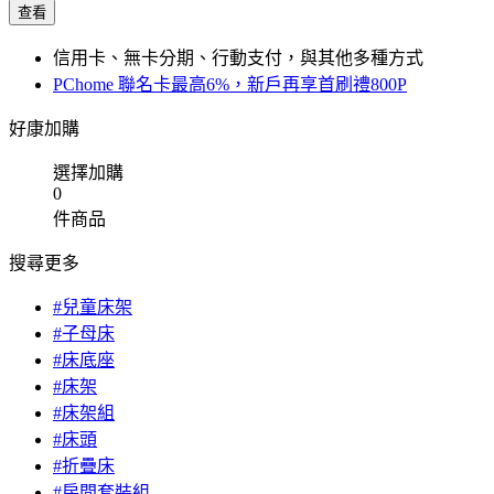
查看
信用卡、無卡分期、行動支付，與其他多種方式
PChome 聯名卡最高6%，新戶再享首刷禮800P
好康加購
選擇加購
0
件商品
搜尋更多
#兒童床架
#子母床
#床底座
#床架
#床架組
#床頭
#折疊床
#房間套裝組